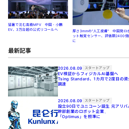
猛暑で沈む高級MPV 中国・小鵬
EV、3万台超の公式リコールへ
厚さ3mmの"人工皮膚" 中国発ロ
ット触覚センサー、評価額2400億
に
最新記事
2026.08.09
スタートアップ
EV検証からフィジカルAI基盤へ
Tsing Standard、1カ月で2度目の
調達
2026.08.09
スタートアップ
設立90日でユニコーン誕生 元アリババ
幹部創業のロボット企業、
「Optimus」を照準に