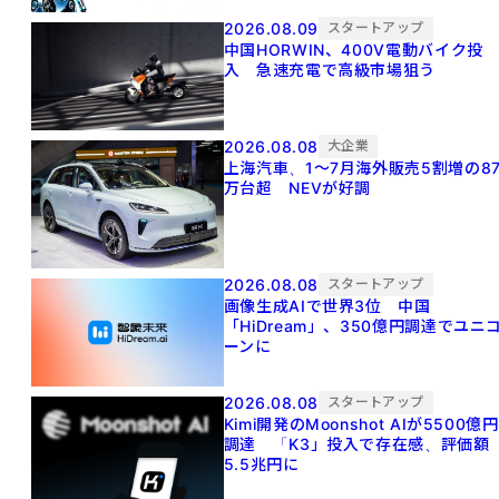
2026.08.09
スタートアップ
中国HORWIN、400V電動バイク投
入 急速充電で高級市場狙う
2026.08.08
大企業
上海汽車、1～7月海外販売5割増の8
万台超 NEVが好調
2026.08.08
スタートアップ
画像生成AIで世界3位 中国
「HiDream」、350億円調達でユニ
ーンに
2026.08.08
スタートアップ
Kimi開発のMoonshot AIが5500億円
調達 「K3」投入で存在感、評価額
5.5兆円に