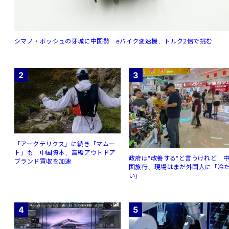
シマノ・ボッシュの牙城に中国勢 eバイク変速機、トルク2倍で挑む
2
3
「アークテリクス」に続き「マムー
ト」も 中国資本、高級アウトドア
政府は"改善する"と言うけれど 
ブランド買収を加速
国旅行、現場はまだ外国人に「冷
い」
4
5