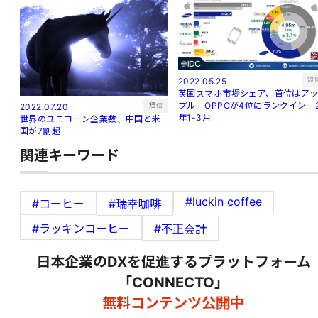
短
2022.05.25
英国スマホ市場シェア、首位はア
プル OPPOが4位にランクイン 
短信
2022.07.20
年1-3月
世界のユニコーン企業数、中国と米
国が7割超
関連キーワード
#luckin coffee
#コーヒー
#瑞幸咖啡
#ラッキンコーヒー
#不正会計
日本企業のDXを促進するプラットフォーム
「CONNECTO」
無料コンテンツ公開中