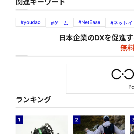
関連キーワード
#youdao
#NetEase
#ゲーム
#ネットイ
日本企業のDXを促進す
無
ランキング
1
2