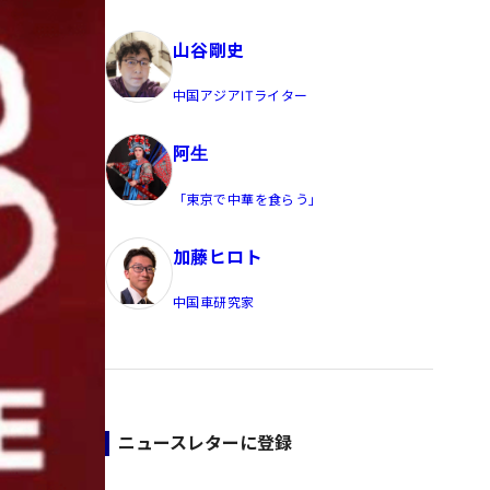
員/Yahoo公式コメンテーター
山谷剛史
中国アジアITライター
阿生
「東京で中華を食らう」
加藤ヒロト
中国車研究家
ニュースレターに登録