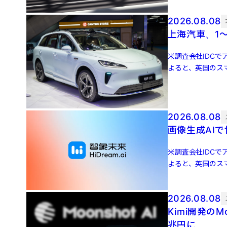
2026.08.08
上海汽車、1～
米調査会社IDCでア
よると、英国のスマ
増 […]
2026.08.08
画像生成AIで
米調査会社IDCでア
よると、英国のスマ
増 […]
2026.08.08
Kimi開発のM
兆円に