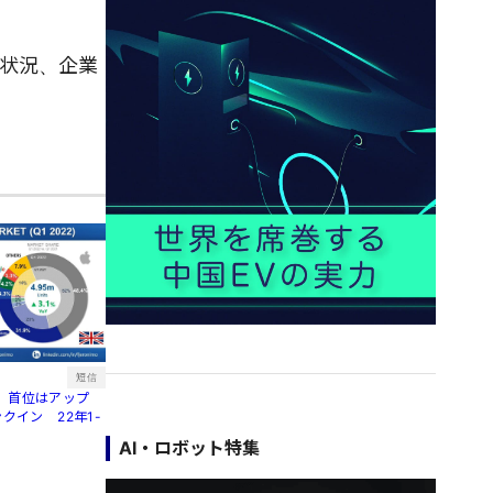
務状況、企業
短信
、首位はアップ
クイン 22年1-
AI・ロボット特集