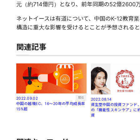
元（約714億円）となり、前年同期の52億2600
ネットイースは有道について、中国のK-12教
構造に重大な影響を受けるとことが予想されると
関連記事
短信
2022.09.02
2022.08.14
中国の越境EC、16～20年の平均成長率
資生堂中国の投資ファンド、
15%超
の「機能性スキンケア」に約
資