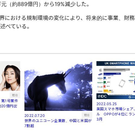
万元（約889億円）から19%減少した。
育業界における規制環境の変化により、将来的に事業、財
述べている。
短信
第1号案件
2022.05.25
20億円出
英国スマホ市場シェア
ル OPPOが4位にラン
短信
2022.07.20
3月
世界のユニコーン企業数、中国と米国が
7割超