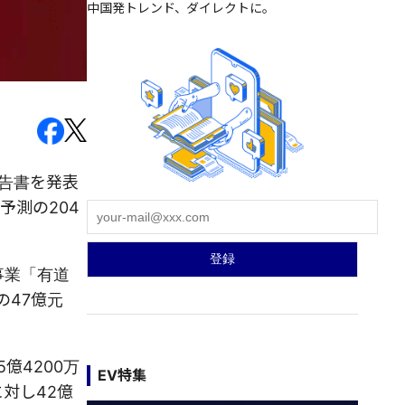
中国発トレンド、ダイレクトに。
報告書を発表
予測の204
事業「有道
の47億元
億4200万
EV特集
に対し42億