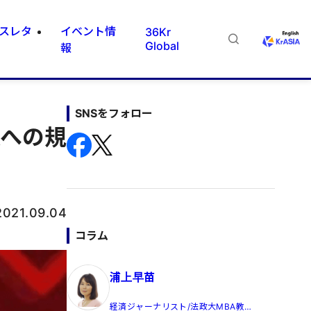
スレタ
イベント情
36Kr
Global
報
SNSをフォロー
業への規
2021.09.04
コラム
浦上早苗
経済ジャーナリスト/法政大MBA教