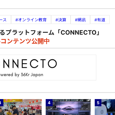
ース
#オンライン教育
#決算
#網易
#有道
るプラットフォーム「CONNECTO」
料コンテンツ公開中
3
4
5