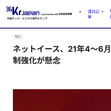
注目記
事
短信
ネットイース、21年4～6
制強化が懸念