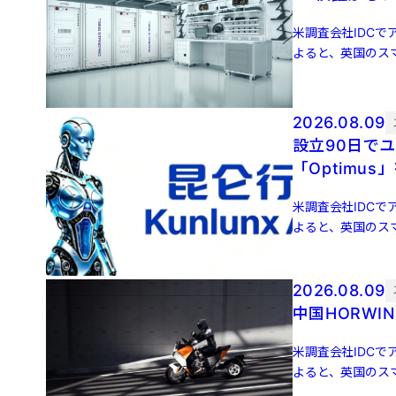
米調査会社IDCでア
よると、英国のスマ
増 […]
2026.08.09
設立90日でユニコーン誕生 元
「Optimus
米調査会社IDCでア
よると、英国のスマ
増 […]
2026.08.09
中国HORW
米調査会社IDCでア
よると、英国のスマ
増 […]