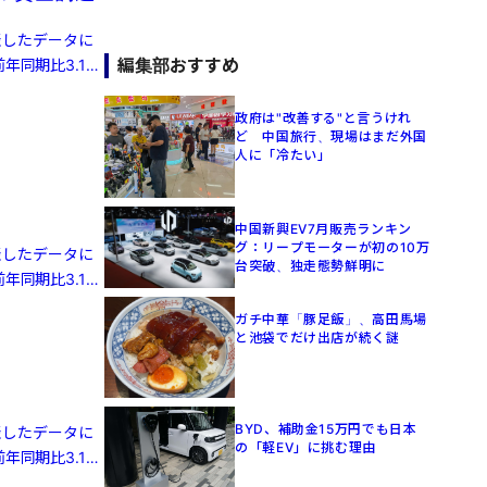
発表したデータに
編集部おすすめ
年同期比3.1%
政府は"改善する"と言うけれ
ど 中国旅行、現場はまだ外国
人に「冷たい」
中国新興EV7月販売ランキン
グ：リープモーターが初の10万
発表したデータに
台突破、独走態勢鮮明に
年同期比3.1%
ガチ中華「豚足飯」、高田馬場
と池袋でだけ出店が続く謎
BYD、補助金15万円でも日本
発表したデータに
の「軽EV」に挑む理由
年同期比3.1%