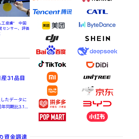
人工皮膚" 中国
覚センサー、評価
に
産31品目
発表したデータに
年同期比3.1%
目の資金調達