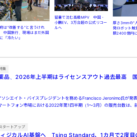
猛暑で沈む高級MPV 中国・
小鵬EV、3万台超の公式リコー
厚さ3mmの"
府は"改善する"と言うけれ
ルへ
発ロボット触
 中国旅行、現場はまだ外国
額2400億円
に「冷たい」
特集
薬品、2026年上半期はライセンスアウト過去最高 国
ソシエイト・バイスプレジデントを務めるFrancisco Jeronimo氏が
ートフォン市場における2022年第1四半期（1～3月）の販売台数は、前
スタートアップ
ィジカルAI基盤へ Tsing Standard、1カ月で2度