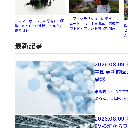
「アークテリクス」に続き「マ
シマノ・ボッシュの牙城に中国
ムート」も 中国資本、高級ア
政
勢 eバイク変速機、トルク2
ウトドアブランド買収を加速
ど
倍で挑む
人
最新記事
2026.08.09
中国革新的医
承認
米調査会社IDCでア
よると、英国のスマ
増 […]
2026.08.09
EV検証からフ