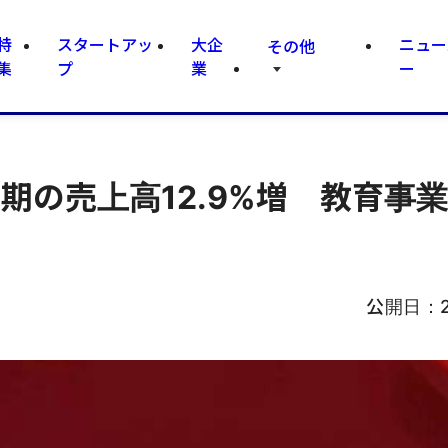
特
スタートアッ
大企
ニュー
その他
集
プ
業
ー
月期の売上高12.9%増 教育事
公開日：