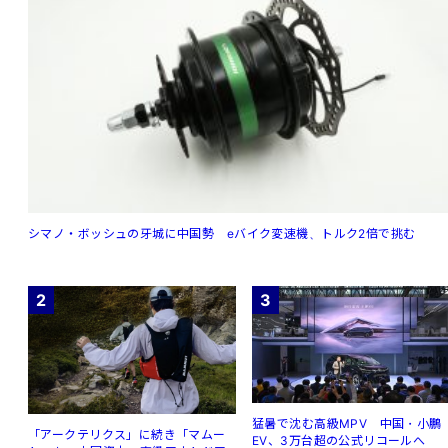
シマノ・ボッシュの牙城に中国勢 eバイク変速機、トルク2倍で挑む
2
3
猛暑で沈む高級MPV 中国・小鵬
「アークテリクス」に続き「マムー
EV、3万台超の公式リコールへ