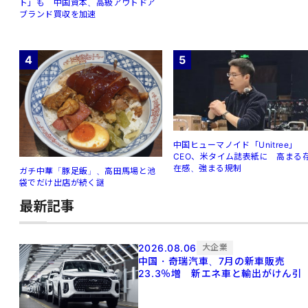
ト」も 中国資本、高級アウトドア
ブランド買収を加速
4
5
中国ヒューマノイド「Unitree」
CEO、米タイム誌表紙に 高まる
在感、強まる規制
ガチ中華「豚足飯」、高田馬場と池
袋でだけ出店が続く謎
最新記事
2026.08.06
大企業
中国・奇瑞汽車、7月の新車販売
23.3％増 新エネ車と輸出がけん引