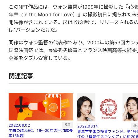
このNFT作品には、ウォン監督が1999年に撮影した『花様
年華（In the Mood for Love）』の撮影初日に撮られた
開映像が含まれている。尺は1分31秒で、リリースされる
は1バージョンだけだ。
同作はウォン監督の代表作であり、2000年の第53回カン
国際映画祭では、最優秀男優賞とフランス映画高等技術委
会賞をダブル受賞している。
関連記事
短信
2022.09.02
短
2022.08.14
中国の越境EC、16～20年の平均成長
資生堂中国の投資ファンド、第1号
率15%超
件の「機能性スキンケア」に約20