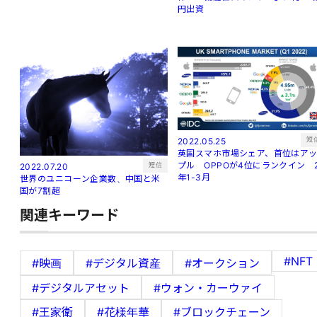
円出資
短
2022.05.25
英国スマホ市場シェア、首位はア
プル OPPOが4位にランクイン 
短信
2022.07.20
年1-3月
世界のユニコーン企業数、中国と米
国が7割超
関連キーワード
#NFT
#映画
#デジタル資産
#オークション
#デジタルアセット
#ウォン・カーウァイ
#王家衛
#花様年華
#ブロックチェーン