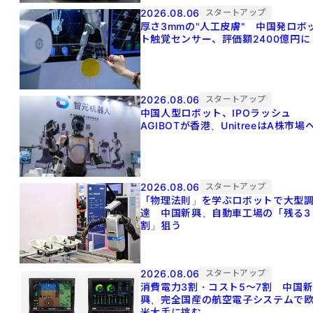
2026.08.06
スタートアップ
厚さ3mmの"人工皮膚" 中国発ロボ
ト触覚センサー、評価額2400億円に
2026.08.06
スタートアップ
中国人型ロボット、IPOラッシュ
AGIBOTが香港、UnitreeはA株市場
2026.08.06
スタートアップ
「物理法則」を学ぶロボットで大型
達 中国新興、自動車工場の「残る3
割」狙う
2026.08.06
スタートアップ
消費電力3割・コスト5〜7割 中国
興、完全国産の航空電子システムで
米大手に挑む