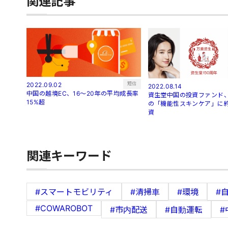
関連記事
短信
2022.09.02
2022.08.14
中国の越境EC、16～20年の平均成長率
資生堂中国の投資ファンド、
15%超
の「機能性スキンケア」に約
資
関連キーワード
#スマートモビリティ
#清掃車
#環境
#
#COWAROBOT
#市内配送
#自動運転
#