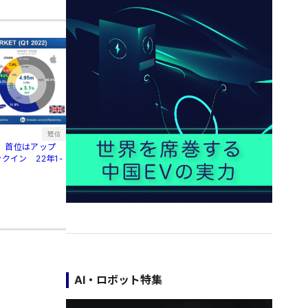
短信
、首位はアップ
クイン 22年1-
AI・ロボット特集