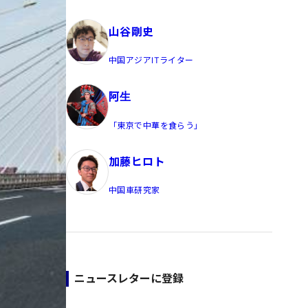
員/Yahoo公式コメンテーター
山谷剛史
中国アジアITライター
阿生
「東京で中華を食らう」
加藤ヒロト
中国車研究家
ニュースレターに登録