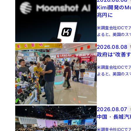
Kimi開発のM
兆円に
米調査会社IDCでア
よると、英国のスマ
増 […]
2026.08.08
政府は"改善
米調査会社IDCでア
よると、英国のスマ
増 […]
2026.08.07
中国・長城汽
米調査会社IDCでア