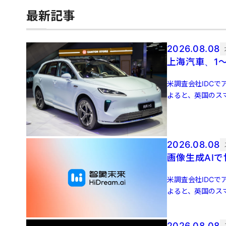
最新記事
2026.08.08
上海汽車、1～
米調査会社IDCでア
よると、英国のスマ
増 […]
2026.08.08
画像生成AIで
米調査会社IDCでア
よると、英国のスマ
増 […]
2026.08.08