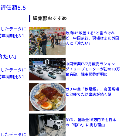
評価額5.5
編集部おすすめ
発表したデータに
政府は"改善する"と言うけれ
年同期比3.1%
ど 中国旅行、現場はまだ外国
人に「冷たい」
冷たい」
中国新興EV7月販売ランキン
グ：リープモーターが初の10万
発表したデータに
台突破、独走態勢鮮明に
年同期比3.1%
ガチ中華「豚足飯」、高田馬場
と池袋でだけ出店が続く謎
BYD、補助金15万円でも日本
の「軽EV」に挑む理由
発表したデータに