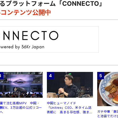
るプラットフォーム「CONNECTO」
料コンテンツ公開中
3
4
5
暑で沈む高級MPV 中国・
中国ヒューマノイド
鵬EV、3万台超の公式リコー
「Unitree」CEO、米タイム誌
ガチ中華「豚
へ
表紙に 高まる存在感、強まる
と池袋でだけ
規制