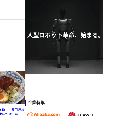
企業特集
足飯」、高田馬場
出店が続く謎