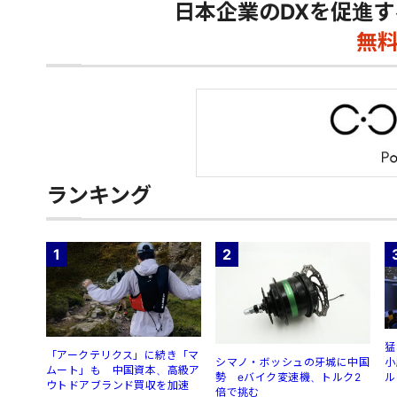
日本企業のDXを促進す
無
ランキング
1
2
猛
「アークテリクス」に続き「マ
シマノ・ボッシュの牙城に中国
小
ムート」も 中国資本、高級ア
勢 eバイク変速機、トルク2
ル
ウトドアブランド買収を加速
倍で挑む