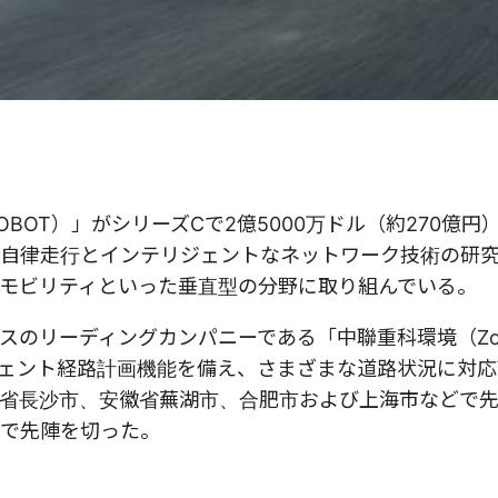
BOT）」がシリーズCで2億5000万ドル（約270億円
自律走行とインテリジェントなネットワーク技術の研
モビリティといった垂直型の分野に取り組んでいる。
スのリーディングカンパニーである「中聯重科環境（Zoom
ンテリジェント経路計画機能を備え、さまざまな道路状況に対
省長沙市、
安徽省
蕪湖市、合肥市および上海市などで
で先陣を切った。