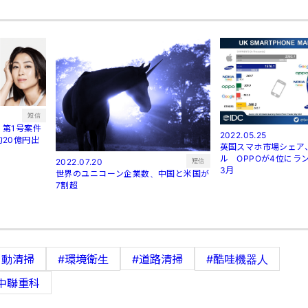
短信
第1号案件
2022.05.25
20億円出
英国スマホ市場シェア
ル OPPOが4位にラン
短信
2022.07.20
3月
世界のユニコーン企業数、中国と米国が
7割超
自動清掃
#環境衛生
#道路清掃
#酷哇機器人
中聯重科