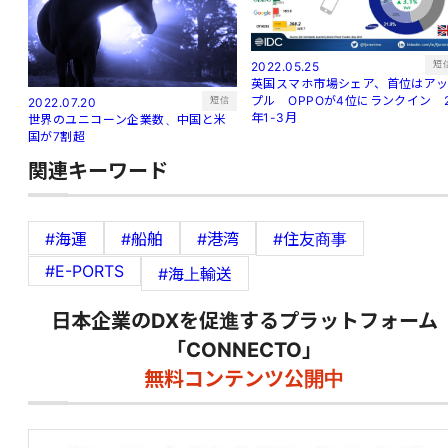
短
2022.05.25
英国スマホ市場シェア、首位はア
プル OPPOが4位にランクイン 
短信
2022.07.20
年1-3月
世界のユニコーン企業数、中国と米
国が7割超
関連キーワード
#海運
#船舶
#港湾
#住友商事
#E-PORTS
#海上輸送
日本企業のDXを促進するプラットフォーム
「CONNECTO」
無料コンテンツ公開中