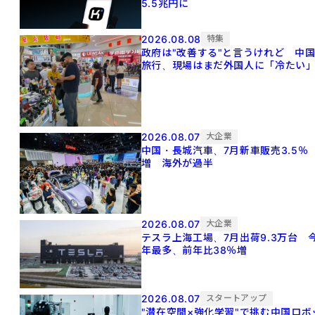
5.5兆円に
2026.08.08
特集
政府は"改善する"と言うけれど 中
旅行、現場はまだ外国人に「冷たい
2026.08.07
大企業
中国・長城汽車、7月新車販売3.5％
増 海外が過半
2026.08.07
大企業
テスラ上海工場、7月出荷9.3万台 
年最多、前年比38％増
2026.08.07
スタートアップ
"潜在空間×強化学習"で挑む中国ロボ