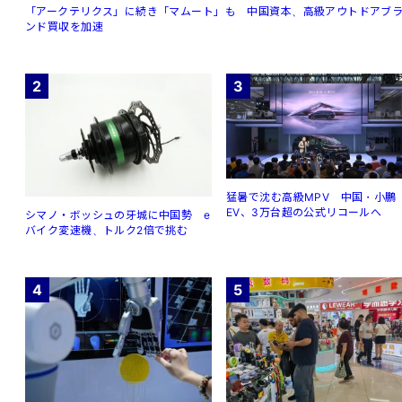
「アークテリクス」に続き「マムート」も 中国資本、高級アウトドアブ
ンド買収を加速
2
3
猛暑で沈む高級MPV 中国・小鵬
EV、3万台超の公式リコールへ
シマノ・ボッシュの牙城に中国勢 e
バイク変速機、トルク2倍で挑む
4
5