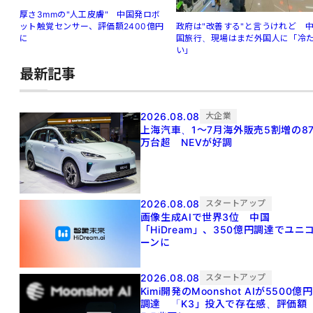
厚さ3mmの"人工皮膚" 中国発ロボ
ット触覚センサー、評価額2400億円
政府は"改善する"と言うけれど 
に
国旅行、現場はまだ外国人に「冷
い」
最新記事
2026.08.08
大企業
上海汽車、1～7月海外販売5割増の8
万台超 NEVが好調
2026.08.08
スタートアップ
画像生成AIで世界3位 中国
「HiDream」、350億円調達でユニ
ーンに
2026.08.08
スタートアップ
Kimi開発のMoonshot AIが5500億円
調達 「K3」投入で存在感、評価額