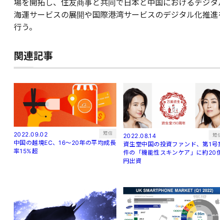
場を開拓し、住友商事と共同で日本と中国におけるデジタ
海運サービスの展開や国際港湾サービスのデジタル化推進
行う。
関連記事
短信
2022.09.02
短
2022.08.14
中国の越境EC、16～20年の平均成長
資生堂中国の投資ファンド、第1号
率15%超
件の「機能性スキンケア」に約20
円出資