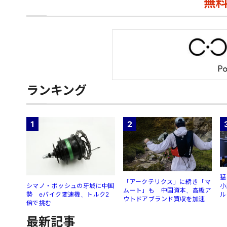
無
ランキング
1
2
猛
「アークテリクス」に続き「マ
シマノ・ボッシュの牙城に中国
小
ムート」も 中国資本、高級ア
勢 eバイク変速機、トルク2
ル
ウトドアブランド買収を加速
倍で挑む
最新記事