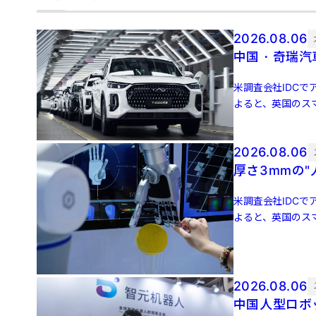
2026.08.06
中国・奇瑞汽
米調査会社IDCでア
よると、英国のスマ
増 […]
2026.08.06
厚さ3mmの
米調査会社IDCでア
よると、英国のスマ
増 […]
2026.08.06
中国人型ロボッ