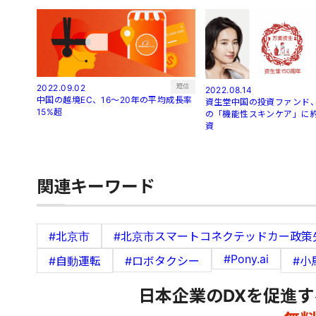
短信
2022.09.02
2022.08.14
中国の越境EC、16～20年の平均成長率
資生堂中国の投資ファンド、
15%超
の「機能性スキンケア」に約
資
関連キーワード
#北京市
#北京市スマートコネクテッドカー政策
#Pony.ai
#自動運転
#ロボタクシー
#小
日本企業のDXを促進す