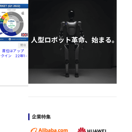
短信
、首位はアップ
クイン 22年1-
企業特集