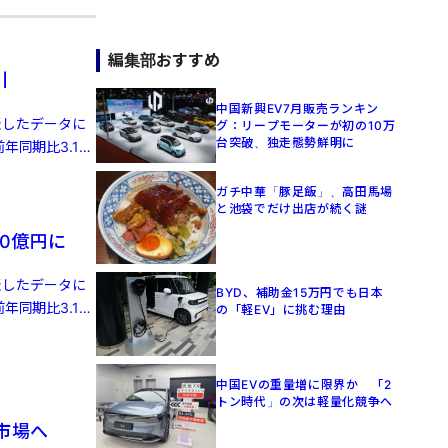
編集部おすすめ
引
中国新興EV7月販売ランキン
発表したデータに
グ：リープモーターが初の10万
台突破、独走態勢鮮明に
年同期比3.1%
ガチ中華「豚足飯」、高田馬場
と池袋でだけ出店が続く謎
0億円に
発表したデータに
BYD、補助金15万円でも日本
年同期比3.1%
の「軽EV」に挑む理由
中国EVの重量増に限界か 「2
トン時代」の次は軽量化競争へ
株市場へ