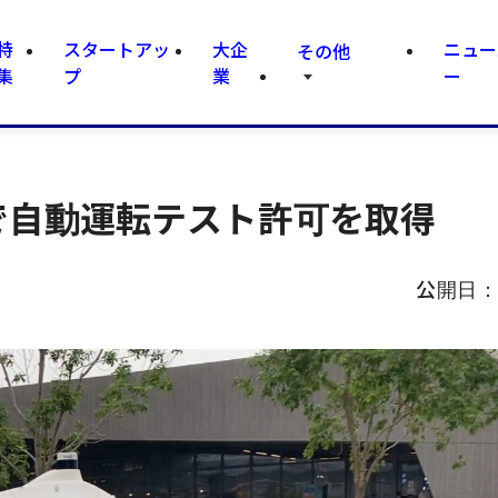
特
スタートアッ
大企
ニュー
その他
集
プ
業
ー
京で自動運転テスト許可を取得
公開日