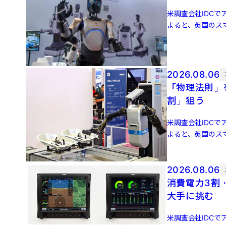
米調査会社IDCでア
よると、英国のスマ
増 […]
2026.08.06
「物理法則」
割」狙う
米調査会社IDCでア
よると、英国のスマ
増 […]
2026.08.06
消費電力3割
大手に挑む
米調査会社IDCでア