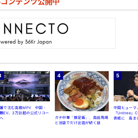
料コンテンツ公開中
3
4
5
暑で沈む高級MPV 中国・
中国ヒューマ
鵬EV、3万台超の公式リコー
「Unitree
ガチ中華「豚足飯」、高田馬場
へ
表紙に 高ま
と池袋でだけ出店が続く謎
規制