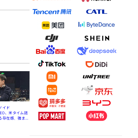
ノイド
」CEO、米タイム誌
る存在感、強まる