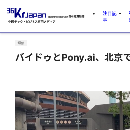
注目記
事
短信
バイドゥとPony.ai、北