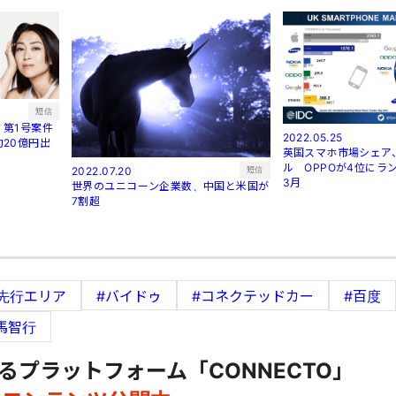
短信
第1号案件
2022.05.25
20億円出
英国スマホ市場シェア
ル OPPOが4位にラン
短信
2022.07.20
3月
世界のユニコーン企業数、中国と米国が
7割超
先行エリア
#バイドゥ
#コネクテッドカー
#百度
馬智行
るプラットフォーム「CONNECTO」