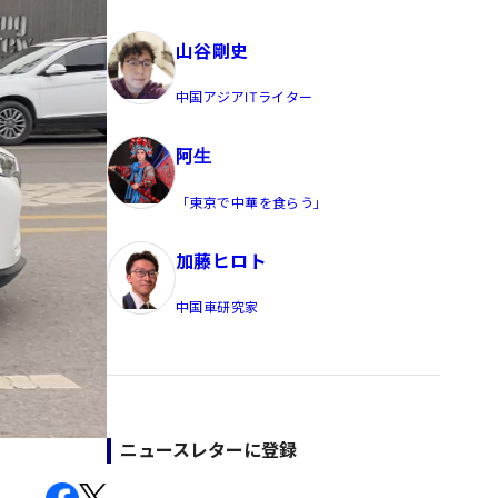
員/Yahoo公式コメンテーター
山谷剛史
中国アジアITライター
阿生
「東京で中華を食らう」
加藤ヒロト
中国車研究家
ニュースレターに登録