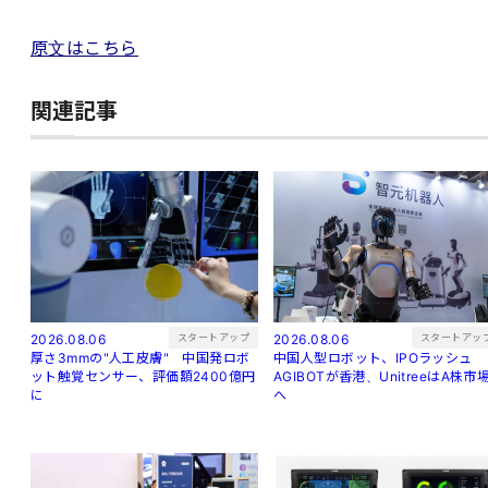
原文はこちら
関連記事
スタートアップ
スタートアッ
2026.08.06
2026.08.06
厚さ3mmの"人工皮膚" 中国発ロボ
中国人型ロボット、IPOラッシュ
ット触覚センサー、評価額2400億円
AGIBOTが香港、UnitreeはA株市
に
へ