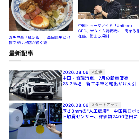
中国ヒューマノイド「Unitree」
CEO、米タイム誌表紙に 高まる
在感、強まる規制
ガチ中華「豚足飯」、高田馬場と池
袋でだけ出店が続く謎
最新記事
2026.08.06
大企業
中国・奇瑞汽車、7月の新車販売
23.3％増 新エネ車と輸出がけん引
2026.08.06
スタートアップ
厚さ3mmの"人工皮膚" 中国発ロボ
ト触覚センサー、評価額2400億円に