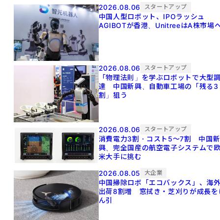
2026.08.06
スタートアップ
中国人型ロボット、IPOラッシュ
AGIBOTが香港、UnitreeはA株市場
2026.08.06
スタートアップ
「物理法則」を学ぶロボットで大型
達 中国新興、自動車工場の「残る3
割」狙う
2026.08.06
スタートアップ
消費電力3割・コスト5〜7割 中国
興、完全国産の航空電子システムで
米大手に挑む
2026.08.05
大企業
中国掃除ロボ「エコバックス」、海
出荷8割増 窓拭き・芝刈りが成長を
ん引