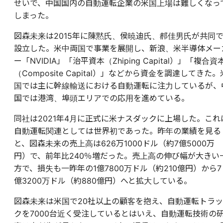
せいで、中国国内の自動運転企業の米国上場は難しくなっ
しまった。
図森未来は2015年に陳黙氏、侯暁迪氏、郝佳男氏が共同
設立した。米中両国で事業を展開し、新浪、米半導体メー
ー「NVIDIA」「治平資本（Zhiping Capital）」「複合資
（Composite Capital）」などから資金を調達してきた。
国では主に幹線輸送における自動運転に注力しているが、
国では港湾、埠頭エリアでの応用を進めている。
同社は2021年4月に正式に米ナスダックに上場した。これ
自動運転関連としては世界初であった。昨年の業績を見る
と、図森未来の売上高は626万1000ドル（約7億5000万
円）で、前年比240％増だった。売上高の伸び幅が大きい
方で、損失も一昨年の1億7800万ドル（約210億円）から7
億3200万ドル（約880億円）へと拡大している。
図森未来は米国で20社以上の顧客を抱え、自動運転トラッ
クを7000台近く受注しているとはいえ、自動運転技術の