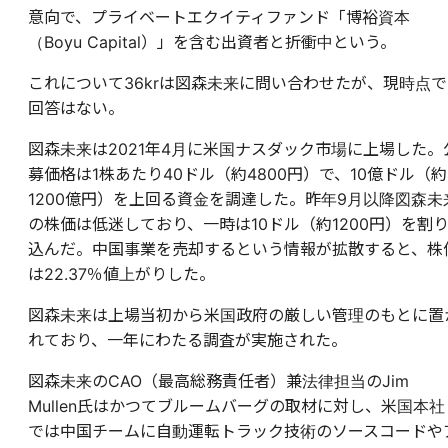
意向で、プライベートエクイティファンド「博裕資本
（Boyu Capital）」を含む出資者と折衝中という。
これについて36krは図森未来に問い合わせたが、現時点で
回答はない。
図森未来は2021年4月に米国ナスダック市場に上場した。
募価格は1株あたり40ドル（約4800円）で、10億ドル（約
1200億円）を上回る資金を調達した。昨年9月以降図森未
の株価は低迷しており、一時は10ドル（約1200円）を割
込んだ。中国事業を売却するという情報が拡散すると、株
は22.37％値上がりした。
図森未来は上場当初から米国政府の厳しい管理のもとに置
れており、一年にわたる調査が実施された。
図森未来のCAO（最高総務責任者）兼法律担当のJim
Mullen氏はかつてブルームバーグの取材に対し、米国本社
では中国チームに自動運転トラック技術のソースコードや