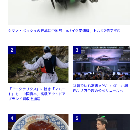
シマノ・ボッシュの牙城に中国勢 eバイク変速機、トルク2倍で挑む
2
3
猛暑で沈む高級MPV 中国・小鵬
「アークテリクス」に続き「マムー
EV、3万台超の公式リコールへ
ト」も 中国資本、高級アウトドア
ブランド買収を加速
4
5