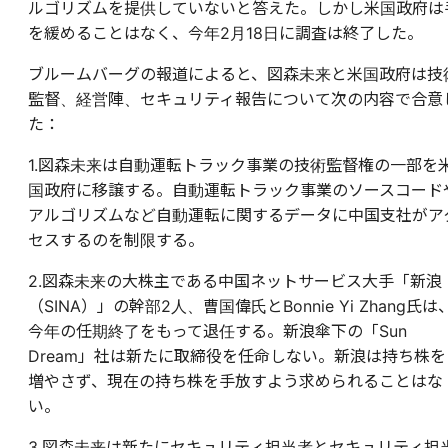
ルゴリズムを提供していないと答えた。しかし米国政府は
を緩めることはなく、今年2月18日に調査は終了した。
ブルームバーグの報道によると、図森未来と米国政府は技
監督、経営陣、セキュリティ報告について次の内容で合意
た：
1.図森未来は自動運転トラック事業の技術監督権の一部を
国政府に移譲する。自動運転トラック事業のソースコード
アルゴリズムなど自動運転に関するデータに中国支社がア
セスするのを制限する。
2.図森未来の大株主である中国ネットサービス大手「新浪
（SINA）」の幹部2人、曹国偉氏とBonnie Yi Zhang氏は
今年の任期終了をもって退任する。新浪傘下の「Sun
Dream」社は新たに取締役を任命しない。新浪は持ち株を
増やさず、現在の持ち株を手放すよう求められることはな
い。
3.図森未来は新たにセキュリティ担当者とセキュリティ担