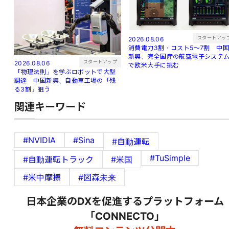
スタートアッ
2026.08.06
消費電力3割・コスト5〜7割 中
新興、完全国産の航空電子システ
スタートアップ
2026.08.06
で欧米大手に挑む
「物理法則」を学ぶロボットで大型
調達 中国新興、自動車工場の「残
る3割」狙う
関連キーワード
#NVIDIA
#Sina
#自動運転
#TuSimple
#自動運転トラック
#米国
#米中摩擦
#図森未来
日本企業のDXを促進するプラットフォーム
「CONNECTO」