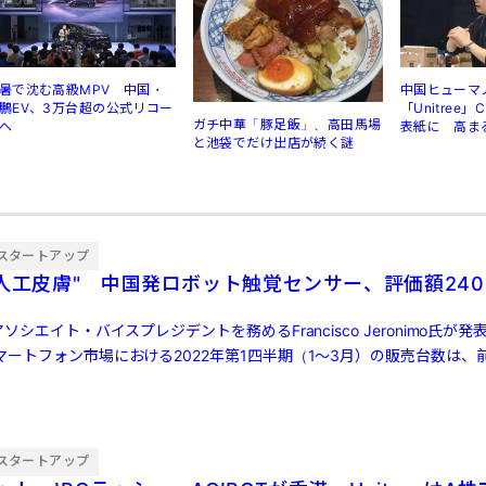
暑で沈む高級MPV 中国・
中国ヒューマ
鵬EV、3万台超の公式リコー
「Unitree
ガチ中華「豚足飯」、高田馬場
へ
表紙に 高ま
と池袋でだけ出店が続く謎
規制
スタートアップ
"人工皮膚" 中国発ロボット触覚センサー、評価額240
ソシエイト・バイスプレジデントを務めるFrancisco Jeronimo氏が
ートフォン市場における2022年第1四半期（1～3月）の販売台数は、前
スタートアップ