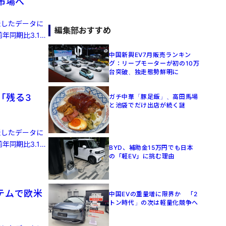
株市場へ
発表したデータに
編集部おすすめ
年同期比3.1%
中国新興EV7月販売ランキン
グ：リープモーターが初の10万
台突破、独走態勢鮮明に
「残る3
ガチ中華「豚足飯」、高田馬場
と池袋でだけ出店が続く謎
発表したデータに
年同期比3.1%
BYD、補助金15万円でも日本
の「軽EV」に挑む理由
テムで欧米
中国EVの重量増に限界か 「2
トン時代」の次は軽量化競争へ