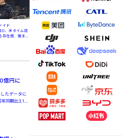
ノイド
」CEO、米タイム誌
る存在感、強まる
0億円に
発表したデータに
年同期比3.1%