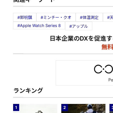
#郭明錤
#ミンチー・クオ
#体温測定
#
#Apple Watch Series 8
#アップル
日本企業のDXを促進す
無
ランキング
1
2