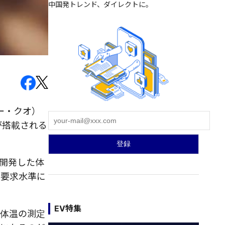
中国発トレンド、ダイレクトに。
チー・クオ）
能が搭載される
、開発した体
い要求水準に
EV特集
部体温の測定