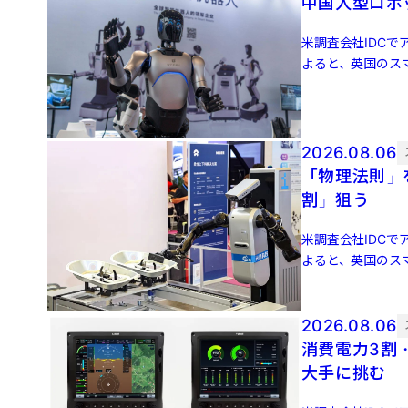
中国人型ロボッ
米調査会社IDCでア
よると、英国のスマ
増 […]
2026.08.06
「物理法則」
割」狙う
米調査会社IDCでア
よると、英国のスマ
増 […]
2026.08.06
消費電力3割
大手に挑む