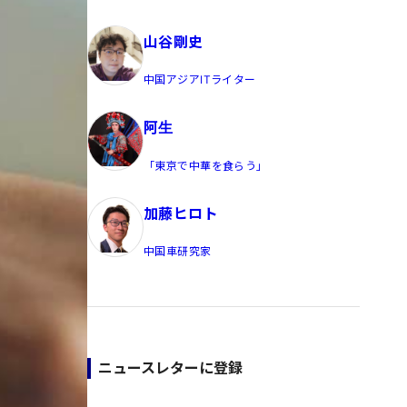
員/Yahoo公式コメンテーター
山谷剛史
中国アジアITライター
阿生
「東京で中華を食らう」
加藤ヒロト
中国車研究家
ニュースレターに登録