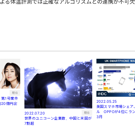
よる​​体温計測では正確なアルゴリズムとの連携が不可
短信
第1号案件
2022.05.25
20億円出
英国スマホ市場シェア
ル OPPOが4位にラン
短信
2022.07.20
3月
世界のユニコーン企業数、中国と米国が
7割超