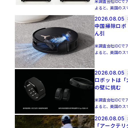
米調査会社IDCでア
よると、英国のスマ
増 […]
2026.08.05
中国掃除ロボ
ん引
米調査会社IDCでア
よると、英国のスマ
増 […]
2026.08.05
ロボットは「力
の壁に挑む
米調査会社IDCでア
よると、英国のスマ
増 […]
2026.08.05
「アークテリ