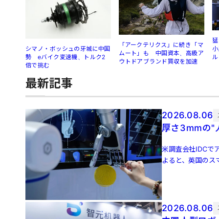
猛
「アークテリクス」に続き「マ
シマノ・ボッシュの牙城に中国
小
ムート」も 中国資本、高級ア
勢 eバイク変速機、トルク2
ル
ウトドアブランド買収を加速
倍で挑む
最新記事
2026.08.06
厚さ3mmの
米調査会社IDCでア
よると、英国のスマ
増 […]
2026.08.06