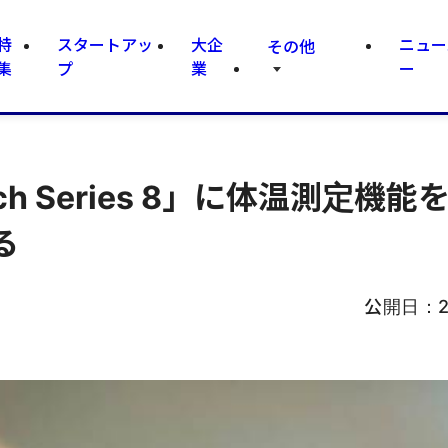
特
スタートアッ
大企
ニュー
その他
集
プ
業
ー
ch Series 8」に体温測定機能
る
公開日：