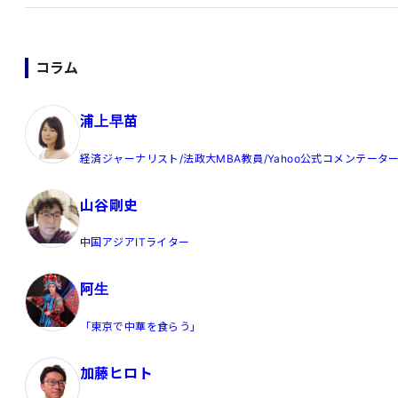
コラム
浦上早苗
経済ジャーナリスト/法政大MBA教員/Yahoo公式コメンテータ
山谷剛史
中国アジアITライター
阿生
「東京で中華を食らう」
加藤ヒロト