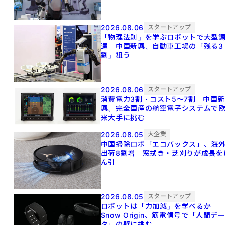
2026.08.06
スタートアップ
「物理法則」を学ぶロボットで大型
達 中国新興、自動車工場の「残る3
割」狙う
2026.08.06
スタートアップ
消費電力3割・コスト5〜7割 中国
興、完全国産の航空電子システムで
米大手に挑む
2026.08.05
大企業
中国掃除ロボ「エコバックス」、海
出荷8割増 窓拭き・芝刈りが成長を
ん引
2026.08.05
スタートアップ
ロボットは「力加減」を学べるか
Snow Origin、筋電信号で「人間デ
タ」の壁に挑む