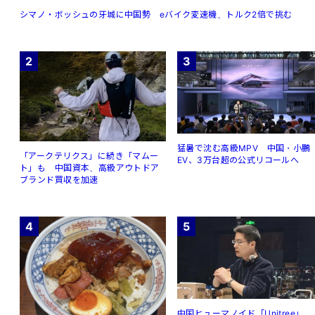
シマノ・ボッシュの牙城に中国勢 eバイク変速機、トルク2倍で挑む
2
3
猛暑で沈む高級MPV 中国・小鵬
「アークテリクス」に続き「マムー
EV、3万台超の公式リコールへ
ト」も 中国資本、高級アウトドア
ブランド買収を加速
4
5
中国ヒューマノイド「Unitree」