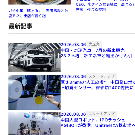
CEO、米タイム誌表紙に 高まる
在感、強まる規制
ガチ中華「豚足飯」、高田馬場と池
袋でだけ出店が続く謎
最新記事
2026.08.06
大企業
中国・奇瑞汽車、7月の新車販売
23.3％増 新エネ車と輸出がけん引
2026.08.06
スタートアップ
厚さ3mmの"人工皮膚" 中国発ロボ
ト触覚センサー、評価額2400億円に
2026.08.06
スタートアップ
中国人型ロボット、IPOラッシュ
AGIBOTが香港、UnitreeはA株市場