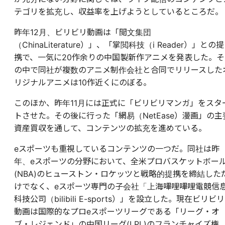
テゴリを拡充し、収益率を上げようとしているところだ。
昨年12月、ビリビリ動画は「閲文集団
（ChinaLiterature）」、「掌閲科技（i Reader）」との提
携で、一気に20作余りの中国製新作アニメを発表した。そ
の中で同社が複数のアニメ制作会社と合同でリリースした
リジナルアニメは10作近くにのぼる。
このほか、昨年11月には正式に「ビリビリマンガ」をスタ
トさせた。その後に行った「網易（NetEase）漫画」の主
資産買収を通して、コンテンツの拡充を進めている。
eスポーツも重視しているコンテンツの一つだ。同社は昨
年、eスポーツの分野において、全米プロバスケットボー
(NBA)のヒューストン・ロケッツと戦略的提携を締結した
けでなく、eスポーツ専門の子会社「上海嗶哩嗶哩電競信
科技公司（bilibili E-sports）」を設立した。現在ビリビリ
動画は国際的なプロeスポーツリーグである「リーグ・オ
ブ・レジェンド」の中国リーグ(LPL)のフランチャイズ権