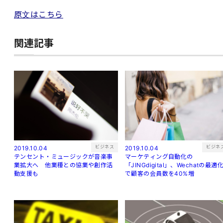
原文はこちら
関連記事
ビジネス
ビジネ
2019.10.04
2019.10.04
テンセント・ミュージックが音楽事
マーケティング自動化の
業拡大へ 他業種との協業や創作活
「JINGdigital」、Wechatの最適
動支援も
で顧客の会員数を40%増