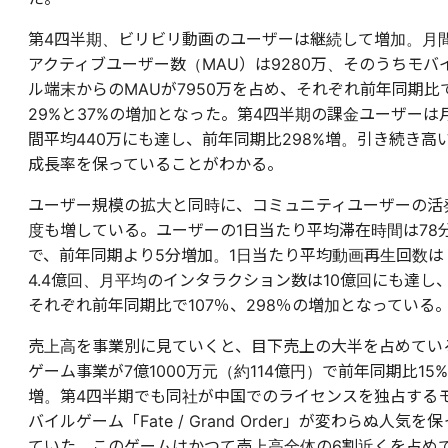
第4四半期、ビリビリ動画のユーザーは継続して増加。月
アクティブユーザー数（MAU）は9280万、そのうちモバ
ル端末からのMAUが7950万を占め、それぞれ前年同期比
29%と37%の増加となった。第4四半期の課金ユーザーは
間平均440万にも達し、前年同期比298%増。引き続き高
成長率を保っていることがわかる。
ユーザー規模の拡大と同時に、コミュニティユーザーの活
度も増している。ユーザーの1日当たり平均滞在時間は78
で、前年同期より5分増加。1日当たり平均動画再生回数は
4.4億回、月平均のインタラクション数は10億回にも達し
それぞれ前年同期比で107％、298％の増加となっている
売上高を事業別に見ていくと、目下売上の大半を占めてい
ゲーム事業が7億1000万元（約114億円）で前年同期比15%
増。第4四半期でも同社が中国でのライセンスを独占する
バイルゲーム「Fate / Grand Order」が変わらぬ人気を保
ていた。このゲームはかつて売上高全体の6割近くを占め