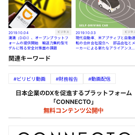
ビジネス
ビジネ
2019.10.04
2019.10.03
滴滴（DiDi）、オープンプラットフ
現代自動車、米アプティブと自動
ォームの提供開始 輸送力集約型モ
転の合弁会社設立へ 部品会社と
デルに残る安全対策面の課題
ーカーによる新たなアライアンス
生
関連キーワード
#ビリビリ動画
#財務報告
#動画配信
日本企業のDXを促進するプラットフォーム
「CONNECTO」
無料コンテンツ公開中