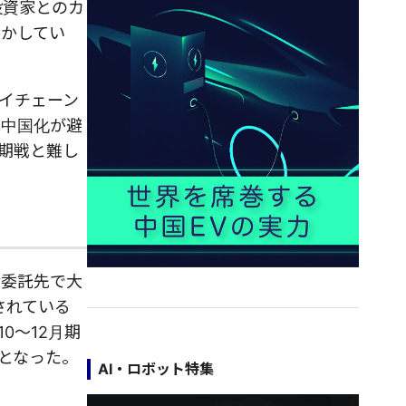
投資家とのカ
明かしてい
イチェーン
脱中国化が避
長期戦と難し
産委託先で大
されている
0～12月期
事態となった。
AI・ロボット特集