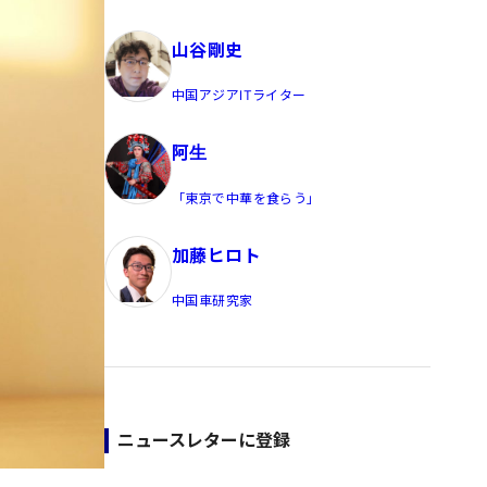
員/Yahoo公式コメンテーター
山谷剛史
中国アジアITライター
阿生
「東京で中華を食らう」
加藤ヒロト
中国車研究家
ニュースレターに登録