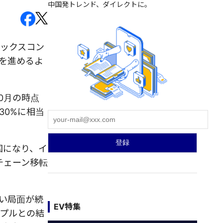
中国発トレンド、ダイレクトに。
ックスコン
を進めるよ
0月の時点
30%に相当
国になり、イ
チェーン移転
い局面が続
EV特集
プルとの結