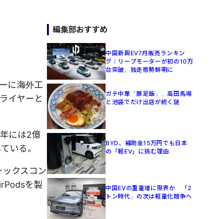
編集部おすすめ
中国新興EV7月販売ランキン
グ：リープモーターが初の10万
台突破、独走態勢鮮明に
ーに海外工
ガチ中華「豚足飯」、高田馬場
ライヤーと
と池袋でだけ出店が続く謎
年には2億
BYD、補助金15万円でも日本
している。
の「軽EV」に挑む理由
ォックスコン
Podsを製
中国EVの重量増に限界か 「2
トン時代」の次は軽量化競争へ