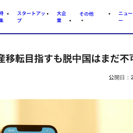
特
スタートアッ
大企
ニュー
その他
集
プ
業
ー
産移転目指すも脱中国はまだ不
公開日：