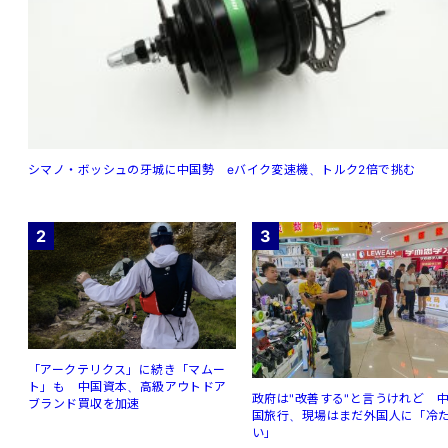
シマノ・ボッシュの牙城に中国勢 eバイク変速機、トルク2倍で挑む
2
3
「アークテリクス」に続き「マムー
ト」も 中国資本、高級アウトドア
政府は"改善する"と言うけれど 
ブランド買収を加速
国旅行、現場はまだ外国人に「冷
い」