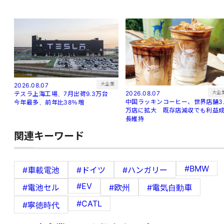
大企業
2026.08.07
大企
2026.08.07
テスラ上海工場、7月出荷9.3万台
中国ラッキンコーヒー、世界店舗3.
今年最多、前年比38％増
万店に拡大 既存店減収でも利益
長維持
関連キーワード
#BMW
#車載電池
#ドイツ
#ハンガリー
#EV
#電池セル
#欧州
#電気自動車
#CATL
#寧徳時代