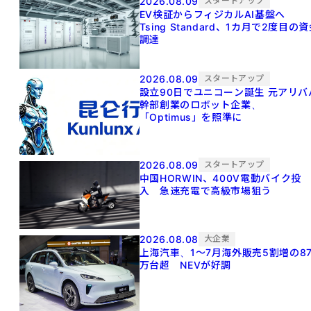
2026.08.09
スタートアップ
EV検証からフィジカルAI基盤へ
Tsing Standard、1カ月で2度目の
調達
2026.08.09
スタートアップ
設立90日でユニコーン誕生 元アリババ
幹部創業のロボット企業、
「Optimus」を照準に
2026.08.09
スタートアップ
中国HORWIN、400V電動バイク投
入 急速充電で高級市場狙う
2026.08.08
大企業
上海汽車、1～7月海外販売5割増の8
万台超 NEVが好調