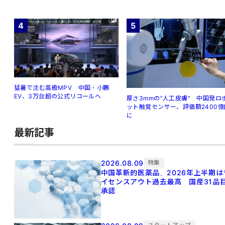
4
5
猛暑で沈む高級MPV 中国・小鵬
EV、3万台超の公式リコールへ
厚さ3mmの"人工皮膚" 中国発ロ
ット触覚センサー、評価額2400億
に
最新記事
2026.08.09
特集
中国革新的医薬品、2026年上半期は
イセンスアウト過去最高 国産31品
承認