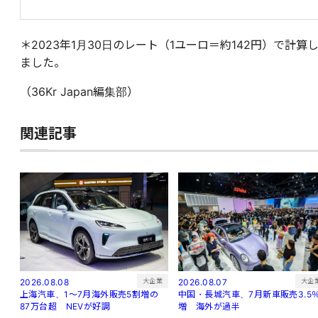
＊2023年1月30日のレート（1ユーロ＝約142円）で計算
ました。
（36Kr Japan編集部）
関連記事
大企
大企業
2026.08.07
2026.08.08
中国・長城汽車、7月新車販売3.5
上海汽車、1～7月海外販売5割増の
増 海外が過半
87万台超 NEVが好調