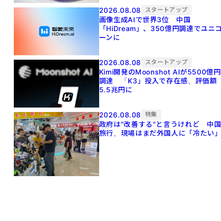
2026.08.08
スタートアップ
画像生成AIで世界3位 中国
「HiDream」、350億円調達でユニ
ーンに
2026.08.08
スタートアップ
Kimi開発のMoonshot AIが5500億円
調達 「K3」投入で存在感、評価額
5.5兆円に
2026.08.08
特集
政府は"改善する"と言うけれど 中
旅行、現場はまだ外国人に「冷たい