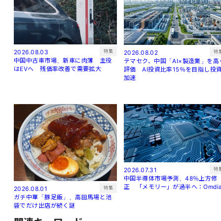
特集
2026.08.03
特
2026.08.02
中国中古車市場、新車に肉薄 主役
テマセク、中国「AI×製造業」を高
はEVへ 残価率改善で需要拡大
評価 AI投資比率15％を目指し投
加速
特
2026.07.31
中国半導体市場予測、48％上方修
正 「メモリー」が過半へ：Omdi
特集
2026.08.01
ガチ中華「豚足飯」、高田馬場と池
袋でだけ出店が続く謎