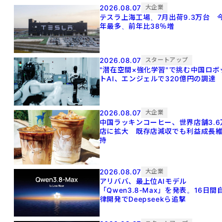
2026.08.07
大企業
テスラ上海工場、7月出荷9.3万台 
年最多、前年比38％増
2026.08.07
スタートアップ
"潜在空間×強化学習"で挑む中国ロボ
トAI、エンジェルで320億円の調達
2026.08.07
大企業
中国ラッキンコーヒー、世界店舗3.6
店に拡大 既存店減収でも利益成長
持
2026.08.07
大企業
アリババ、最上位AIモデル
「Qwen3.8-Max」を発表。16日間
律開発でDeepseekら追撃