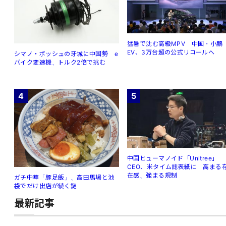
猛暑で沈む高級MPV 中国・小鵬
EV、3万台超の公式リコールへ
シマノ・ボッシュの牙城に中国勢 e
バイク変速機、トルク2倍で挑む
4
5
中国ヒューマノイド「Unitree」
CEO、米タイム誌表紙に 高まる
在感、強まる規制
ガチ中華「豚足飯」、高田馬場と池
袋でだけ出店が続く謎
最新記事