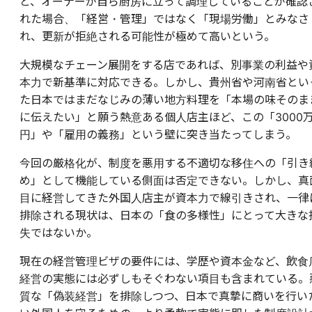
と、オーナーが自ら厨房に立って調理していることが確認
れた場合、「経営・管理」ではなく「現場労働」とみなさ
れ、更新が拒絶される可能性が極めて高いという。
大規模なチェーン展開をする店であれば、別事業の利益や
本力で新基準に対応できる。しかし、貴州省や河南省とい
た日本ではまだなじみの薄い地方料理を「本場の味そのま
に伝えたい」と願う熱意ある個人店主ほど、この「3000
円」や「雇用の義務」という壁に突き当たってしまう。
今回の厳格化が、制度を悪用する不適切な移住への「引き
め」として機能している側面は否定できない。しかし、真
目に経営してきた外国人店主が資本力で線引きされ、一律
排除される現状は、日本の「食の多様性」にとって大きな
失ではないか。
現在の経営管理ビザの要件には、学歴や資本金など、飲食
経営の実態には必ずしもそぐわない項目も含まれている。
質な「偽装経営」を排除しつつ、日本で真摯に商いを行い