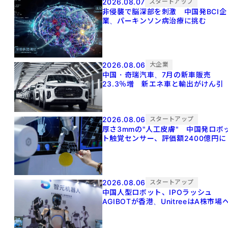
2026.08.07
スタートアップ
非侵襲で脳深部を刺激 中国発BCI企
業、パーキンソン病治療に挑む
2026.08.06
大企業
中国・奇瑞汽車、7月の新車販売
23.3％増 新エネ車と輸出がけん引
2026.08.06
スタートアップ
厚さ3mmの"人工皮膚" 中国発ロボ
ト触覚センサー、評価額2400億円に
2026.08.06
スタートアップ
中国人型ロボット、IPOラッシュ
AGIBOTが香港、UnitreeはA株市場