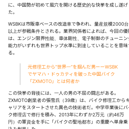
に、中国勢が初めて風穴を開ける歴史的な快挙を成し遂げ
た。
WSBKは市販車ベースの改造車で争われ、量産規模2000台
以上が参戦条件とされる。業界関係者によれば、今回の優
は、エンジン限界性能、車体剛性、電子制御のチューニン
能力がいずれも世界トップ水準に到達していることを意味
る。
元修理工から“世界一”を掴んだ男ーーWSBK
でヤマハ・ドゥカティを破った中国バイク
「ZXMOTO」とは何者か
この快挙の背後には、一人の男の不屈の闘志がある。
ZXMOTO創業者の張雪氏（39歳）は、バイク修理工から
ャリアをスタートさせた異色の技術者だ。中学卒業後にバ
ク修理店で修行を積み、2013年にわずか2万元（約46万
円）の軍資金を手に「バイクの聖地都市」の重慶へ単身乗
込み創業した。