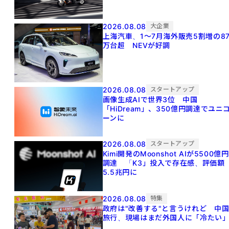
2026.08.08
大企業
上海汽車、1～7月海外販売5割増の8
万台超 NEVが好調
2026.08.08
スタートアップ
画像生成AIで世界3位 中国
「HiDream」、350億円調達でユニ
ーンに
2026.08.08
スタートアップ
Kimi開発のMoonshot AIが5500億円
調達 「K3」投入で存在感、評価額
5.5兆円に
2026.08.08
特集
政府は"改善する"と言うけれど 中
旅行、現場はまだ外国人に「冷たい