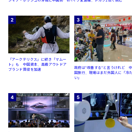
シマノ・ボッシュの牙城に中国勢 eバイク変速機、トルク2倍で挑む
2
3
「アークテリクス」に続き「マムー
ト」も 中国資本、高級アウトドア
政府は"改善する"と言うけれど 
ブランド買収を加速
国旅行、現場はまだ外国人に「冷
い」
4
5