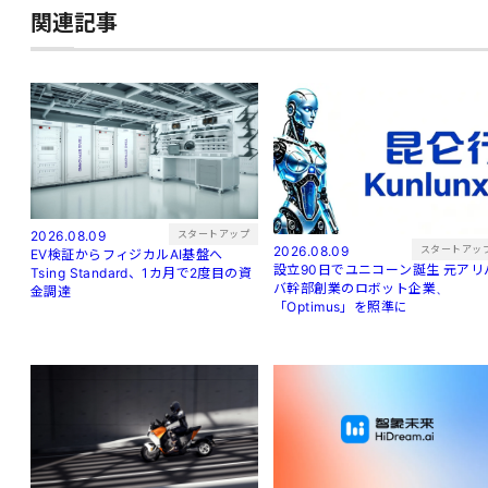
関連記事
スタートアップ
2026.08.09
スタートアッ
2026.08.09
EV検証からフィジカルAI基盤へ
設立90日でユニコーン誕生 元アリバ
Tsing Standard、1カ月で2度目の資
バ幹部創業のロボット企業、
金調達
「Optimus」を照準に