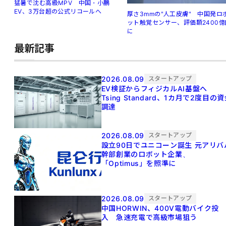
猛暑で沈む高級MPV 中国・小鵬
EV、3万台超の公式リコールへ
厚さ3mmの"人工皮膚" 中国発ロ
ット触覚センサー、評価額2400億
に
最新記事
2026.08.09
スタートアップ
EV検証からフィジカルAI基盤へ
Tsing Standard、1カ月で2度目の
調達
2026.08.09
スタートアップ
設立90日でユニコーン誕生 元アリババ
幹部創業のロボット企業、
「Optimus」を照準に
2026.08.09
スタートアップ
中国HORWIN、400V電動バイク投
入 急速充電で高級市場狙う