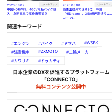
スタートアップ
スタートアッ
2026.08.09
2026.08.08
中国HORWIN、400V電動バイク投
画像生成AIで世界3位 中国
入 急速充電で高級市場狙う
「HiDream」、350億円調達でユ
コーンに
関連キーワード
#WSBK
#エンジン
#バイク
#ヤマハ
#ZXMOTO
#張雪機車
#二輪メーカー
#カワサキ
#ドゥカティ
日本企業のDXを促進するプラットフォーム
「CONNECTO」
無料コンテンツ公開中