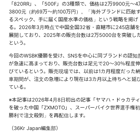
「820RR」、「500F」の3種類で、価格は2万9900元〜4
3800元（約69万〜約100万円）。「海外ブランドに匹敵
るスペック、手に届く国産水準の価格」という戦略を掲げ
る。2026年3月時点で中国全国32省・直轄市に245店舗を
展開しており、2025年の販売台数は2万5000台を突破し
という。
今回のWSBK優勝を受け、SNSを中心に同ブランドの認知
が急速に高まっており、販売台数は足元で20〜30％程度
びているという。販売現場では、以前は1カ月程度だった
車期間が、注文の急増により現在は3カ月以上待ちへと延
ている。
※本記事は2026年4月8日初出の記事「ヤマハ・ドゥカテ
を破った中国「ZXMOTO」、スーパーバイク世界選手権初
勝利で注文殺到」を再配信します。
（36Kr Japan編集部）