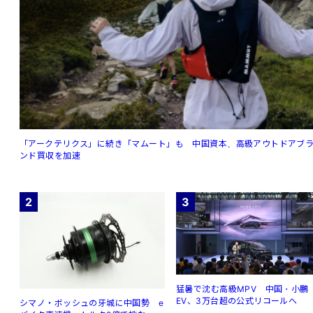
「アークテリクス」に続き「マムート」も 中国資本、高級アウトドアブ
ンド買収を加速
2
3
猛暑で沈む高級MPV 中国・小鵬
EV、3万台超の公式リコールへ
シマノ・ボッシュの牙城に中国勢 e