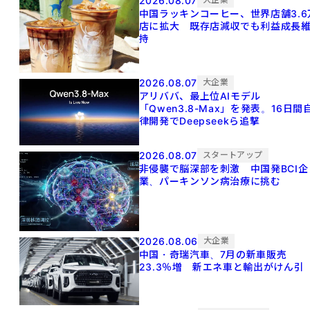
2026.08.07
中国ラッキンコーヒー、世界店舗3.6
店に拡大 既存店減収でも利益成長
持
2026.08.07
大企業
アリババ、最上位AIモデル
「Qwen3.8-Max」を発表。16日間
律開発でDeepseekら追撃
2026.08.07
スタートアップ
非侵襲で脳深部を刺激 中国発BCI企
業、パーキンソン病治療に挑む
2026.08.06
大企業
中国・奇瑞汽車、7月の新車販売
23.3％増 新エネ車と輸出がけん引