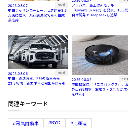
2026.08.07
アリババ、最上位AIモデル
大企業
2026.08.07
「Qwen3.8-Max」を発表。16日
中国ラッキンコーヒー、世界店舗3.6
自律開発でDeepseekら追撃
万店に拡大 既存店減収でも利益成
長維持
大企業
2026.08.06
中国・奇瑞汽車、7月の新車販売
大企
2026.08.05
23.3％増 新エネ車と輸出がけん引
中国掃除ロボ「エコバックス」、
外出荷8割増 窓拭き・芝刈りが成
をけん引
関連キーワード
#BYD
#電気自動車
#比亜迪