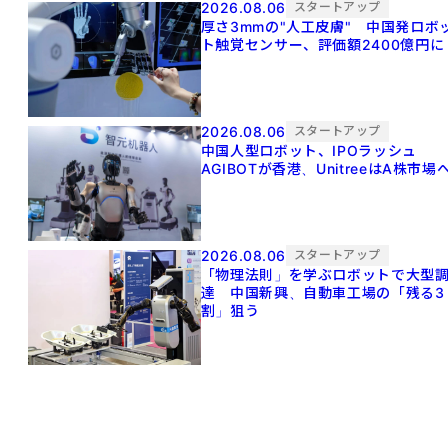
2026.08.06
スタートアップ
厚さ3mmの"人工皮膚" 中国発ロボ
ト触覚センサー、評価額2400億円に
2026.08.06
スタートアップ
中国人型ロボット、IPOラッシュ
AGIBOTが香港、UnitreeはA株市場
2026.08.06
スタートアップ
「物理法則」を学ぶロボットで大型
達 中国新興、自動車工場の「残る3
割」狙う