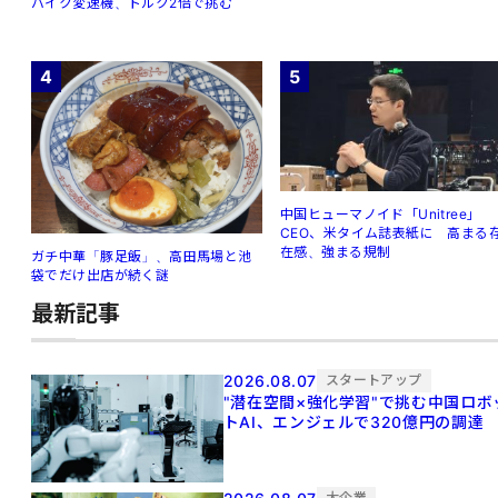
バイク変速機、トルク2倍で挑む
4
5
中国ヒューマノイド「Unitree」
CEO、米タイム誌表紙に 高まる
在感、強まる規制
ガチ中華「豚足飯」、高田馬場と池
袋でだけ出店が続く謎
最新記事
2026.08.07
スタートアップ
"潜在空間×強化学習"で挑む中国ロボ
トAI、エンジェルで320億円の調達
大企業