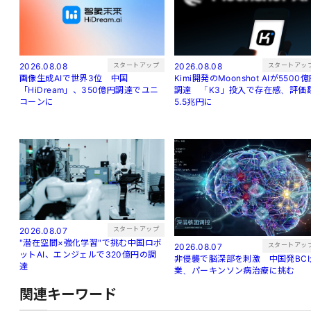
スタートアッ
スタートアップ
2026.08.08
2026.08.08
Kimi開発のMoonshot AIが5500
画像生成AIで世界3位 中国
調達 「K3」投入で存在感、評価
「HiDream」、350億円調達でユニ
5.5兆円に
コーンに
スタートアップ
2026.08.07
"潜在空間×強化学習"で挑む中国ロボ
スタートアッ
2026.08.07
ットAI、エンジェルで320億円の調
非侵襲で脳深部を刺激 中国発BCI
達
業、パーキンソン病治療に挑む
関連キーワード