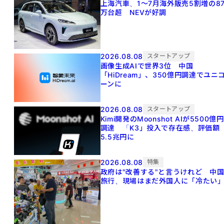
上海汽車、1～7月海外販売5割増の8
万台超 NEVが好調
2026.08.08
スタートアップ
画像生成AIで世界3位 中国
「HiDream」、350億円調達でユニ
ーンに
2026.08.08
スタートアップ
Kimi開発のMoonshot AIが5500億円
調達 「K3」投入で存在感、評価額
5.5兆円に
2026.08.08
特集
政府は"改善する"と言うけれど 中
旅行、現場はまだ外国人に「冷たい