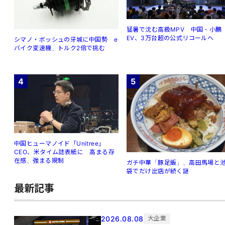
猛暑で沈む高級MPV 中国・小鵬
EV、3万台超の公式リコールへ
シマノ・ボッシュの牙城に中国勢 e
バイク変速機、トルク2倍で挑む
4
5
中国ヒューマノイド「Unitree」
CEO、米タイム誌表紙に 高まる存
在感、強まる規制
ガチ中華「豚足飯」、高田馬場と
袋でだけ出店が続く謎
最新記事
2026.08.08
大企業