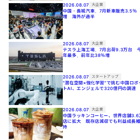
2026.08.07
大企業
中国・長城汽車、7月新車販売3.5％
増 海外が過半
2026.08.07
大企業
テスラ上海工場、7月出荷9.3万台 
年最多、前年比38％増
2026.08.07
スタートアップ
"潜在空間×強化学習"で挑む中国ロボ
トAI、エンジェルで320億円の調達
2026.08.07
大企業
中国ラッキンコーヒー、世界店舗3.6
店に拡大 既存店減収でも利益成長
持