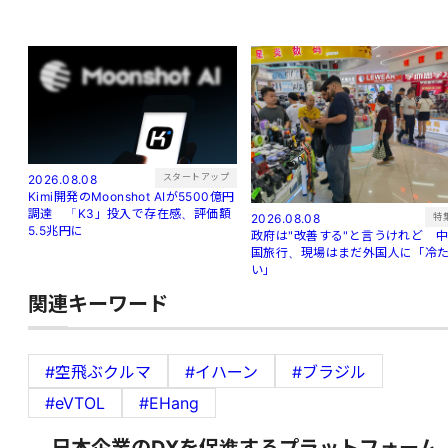
スタートアップ
2026.08.08
Kimi開発のMoonshot AIが5500億円
調達 「K3」投入で存在感、評価額
特
2026.08.08
5.5兆円に
政府は"改善する"と言うけれど 
国旅行、現場はまだ外国人に「冷
い」
関連キーワード
#空飛ぶクルマ
#イハーン
#ブラジル
#eVTOL
#EHang