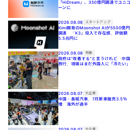
「HiDream」、350億円調達でユニ
ーンに
2026.08.08
スタートアップ
Kimi開発のMoonshot AIが5500億円
調達 「K3」投入で存在感、評価額
5.5兆円に
2026.08.08
特集
政府は"改善する"と言うけれど 中
旅行、現場はまだ外国人に「冷たい
2026.08.07
大企業
中国・長城汽車、7月新車販売3.5％
増 海外が過半
2026.08.07
大企業