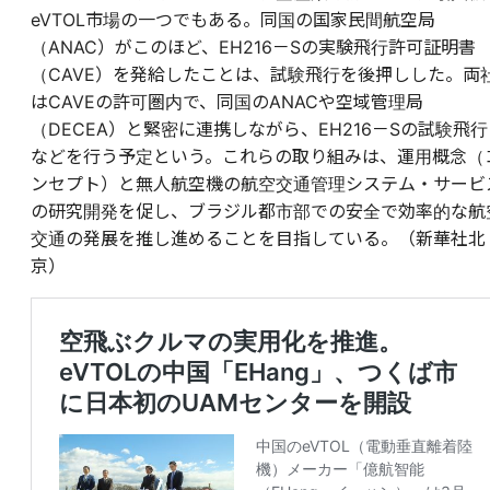
eVTOL市場の一つでもある。同国の国家民間航空局
（ANAC）がこのほど、EH216－Sの実験飛行許可証明書
（CAVE）を発給したことは、試験飛行を後押しした。両
はCAVEの許可圏内で、同国のANACや空域管理局
（DECEA）と緊密に連携しながら、EH216－Sの試験飛行
などを行う予定という。これらの取り組みは、運用概念（
ンセプト）と無人航空機の航空交通管理システム・サービ
の研究開発を促し、ブラジル都市部での安全で効率的な航
交通の発展を推し進めることを目指している。（新華社北
京）