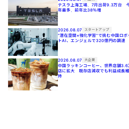
テスラ上海工場、7月出荷9.3万台 
年最多、前年比38％増
2026.08.07
スタートアップ
"潜在空間×強化学習"で挑む中国ロボ
トAI、エンジェルで320億円の調達
2026.08.07
大企業
中国ラッキンコーヒー、世界店舗3.6
店に拡大 既存店減収でも利益成長
持