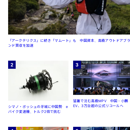
「アークテリクス」に続き「マムート」も 中国資本、高級アウトドアブ
ンド買収を加速
2
3
猛暑で沈む高級MPV 中国・小鵬
EV、3万台超の公式リコールへ
シマノ・ボッシュの牙城に中国勢 e
バイク変速機、トルク2倍で挑む