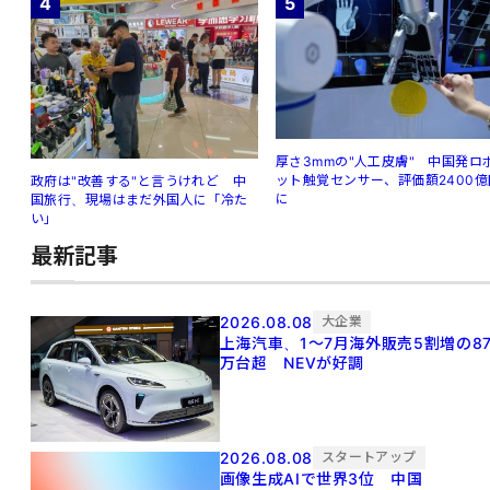
4
5
厚さ3mmの"人工皮膚" 中国発ロ
ット触覚センサー、評価額2400億
政府は"改善する"と言うけれど 中
に
国旅行、現場はまだ外国人に「冷た
い」
最新記事
2026.08.08
大企業
上海汽車、1～7月海外販売5割増の8
万台超 NEVが好調
2026.08.08
スタートアップ
画像生成AIで世界3位 中国