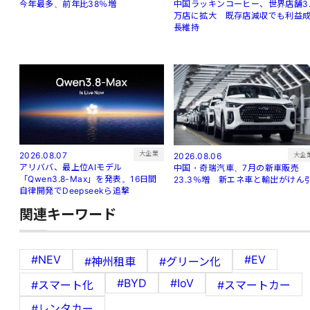
中国ラッキンコーヒー、世界店舗3.
今年最多、前年比38％増
万店に拡大 既存店減収でも利益
長維持
大企業
2026.08.07
大企
2026.08.06
アリババ、最上位AIモデル
中国・奇瑞汽車、7月の新車販売
「Qwen3.8-Max」を発表。16日間
23.3％増 新エネ車と輸出がけん
自律開発でDeepseekら追撃
関連キーワード
#NEV
#EV
#神州租車
#グリーン化
#BYD
#IoV
#スマート化
#スマートカー
#レンタカー