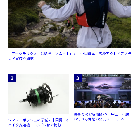
「アークテリクス」に続き「マムート」も 中国資本、高級アウトドアブ
ンド買収を加速
2
3
猛暑で沈む高級MPV 中国・小鵬
EV、3万台超の公式リコールへ
シマノ・ボッシュの牙城に中国勢 e
バイク変速機、トルク2倍で挑む