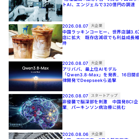
トAI、エンジェルで320億円の調達
2026.08.07
大企業
中国ラッキンコーヒー、世界店舗3.6
店に拡大 既存店減収でも利益成長
持
2026.08.07
大企業
アリババ、最上位AIモデル
「Qwen3.8-Max」を発表。16日間
律開発でDeepseekら追撃
2026.08.07
スタートアップ
非侵襲で脳深部を刺激 中国発BCI企
業、パーキンソン病治療に挑む
2026.08.06
大企業