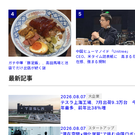
4
5
中国ヒューマノイド「Unitree」
CEO、米タイム誌表紙に 高まる
在感、強まる規制
ガチ中華「豚足飯」、高田馬場と池
袋でだけ出店が続く謎
最新記事
2026.08.07
大企業
テスラ上海工場、7月出荷9.3万台 
年最多、前年比38％増
2026.08.07
スタートアップ
"潜在空間×強化学習"で挑む中国ロボ