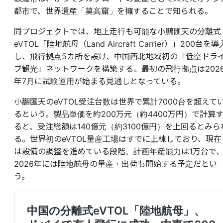
都市で、世界遺産「莫高窟」を擁することで知られる。
同プロジェクトでは、地上走行も可能な小鵬匯天の分離式
eVTOL「陸地航母（Land Aircraft Carrier）」200台を導
し、飛行拠点5カ所を設け、中国西北地域初の「低空ドラ
ブ観光」ネットワークを構築する。最初の飛行拠点は202
年7月に試験運用が始まる見通しとなっている。
小鵬匯天のeVTOL受注台数は世界で累計7000台を超えて
るという。製品単価を約200万元（約4400万円）で計算
ると、受注総額は140億元（約3100億円）を上回るとみら
る。世界初のeVTOL量産工場はすでに上棟しており、現在
は設備の調整を進めている段階。計画年産能力は1万台で
2026年には陸地航母の量産・出荷も開始する予定だとい
う。