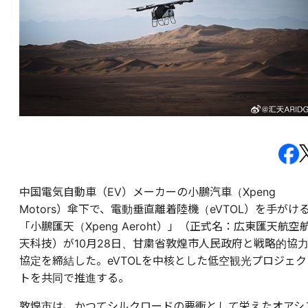
中国電気自動車（EV）メーカーの小鵬汽車（Xpeng
Motors）傘下で、電動垂直離着陸機（eVTOL）を手がけ
「小鵬匯天（Xpeng Aeroht）」（正式名：広東匯天航空
天科技）が10月28日、甘粛省敦煌市人民政府と戦略的協
協定を締結した。eVTOLを中核とした低空観光プロジェク
トを共同で推進する。
敦煌市は、かつてシルクロードの要衝として栄えたオアシ