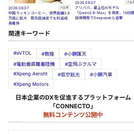
大企
2026.08.07
アリババ、最上位AIモデル
大企業
2026.08.07
「Qwen3.8-Max」を発表。16日
中国ラッキンコーヒー、世界店舗3.6
自律開発でDeepseekら追撃
万店に拡大 既存店減収でも利益成
長維持
関連キーワード
#eVTOL
#敦煌
#小鵬匯天
#電動垂直離着陸機
#空飛ぶクルマ
#Xpeng Aeroht
#低空観光
#小鵬汽車
#Xpeng Motors
日本企業のDXを促進するプラットフォーム
「CONNECTO」
無料コンテンツ公開中