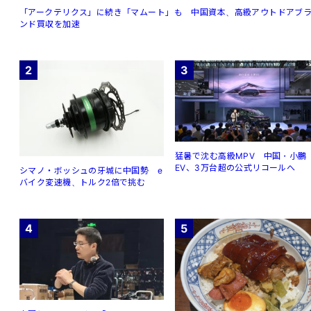
「アークテリクス」に続き「マムート」も 中国資本、高級アウトドアブ
ンド買収を加速
2
3
猛暑で沈む高級MPV 中国・小鵬
EV、3万台超の公式リコールへ
シマノ・ボッシュの牙城に中国勢 e
バイク変速機、トルク2倍で挑む
4
5