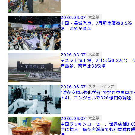
2026.08.07
大企業
中国・長城汽車、7月新車販売3.5％
増 海外が過半
2026.08.07
大企業
テスラ上海工場、7月出荷9.3万台 
年最多、前年比38％増
2026.08.07
スタートアップ
"潜在空間×強化学習"で挑む中国ロボ
トAI、エンジェルで320億円の調達
2026.08.07
大企業
中国ラッキンコーヒー、世界店舗3.6
店に拡大 既存店減収でも利益成長
持