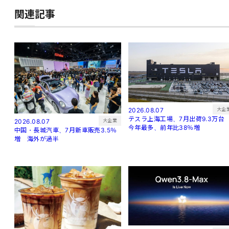
関連記事
大企
2026.08.07
テスラ上海工場、7月出荷9.3万
大企業
2026.08.07
今年最多、前年比38％増
中国・長城汽車、7月新車販売3.5％
増 海外が過半