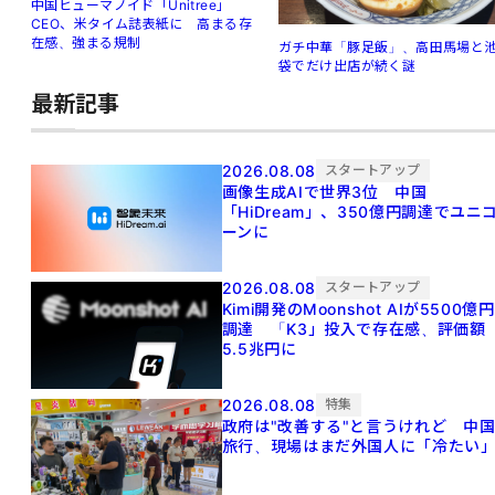
中国ヒューマノイド「Unitree」
CEO、米タイム誌表紙に 高まる存
在感、強まる規制
ガチ中華「豚足飯」、高田馬場と
袋でだけ出店が続く謎
最新記事
2026.08.08
スタートアップ
画像生成AIで世界3位 中国
「HiDream」、350億円調達でユニ
ーンに
2026.08.08
スタートアップ
Kimi開発のMoonshot AIが5500億円
調達 「K3」投入で存在感、評価額
5.5兆円に
2026.08.08
特集
政府は"改善する"と言うけれど 中
旅行、現場はまだ外国人に「冷たい