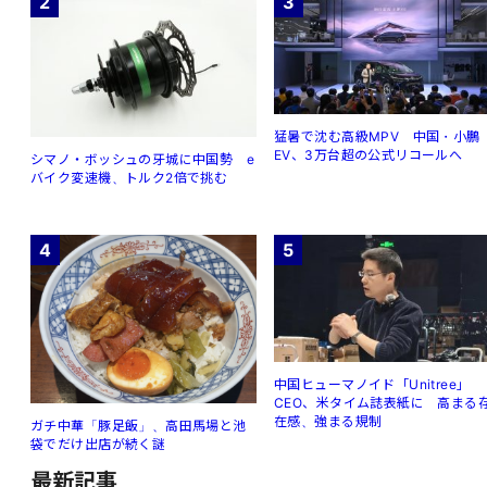
2
3
猛暑で沈む高級MPV 中国・小鵬
EV、3万台超の公式リコールへ
シマノ・ボッシュの牙城に中国勢 e
バイク変速機、トルク2倍で挑む
4
5
中国ヒューマノイド「Unitree」
CEO、米タイム誌表紙に 高まる
在感、強まる規制
ガチ中華「豚足飯」、高田馬場と池
袋でだけ出店が続く謎
最新記事