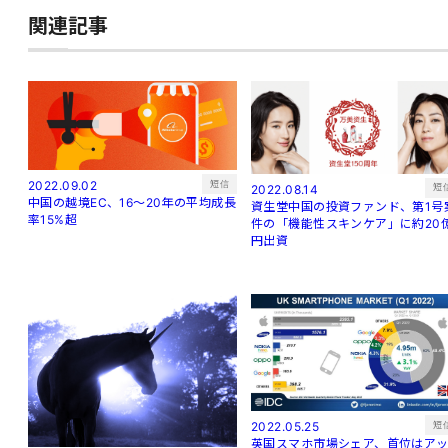
関連記事
短信
2022.09.02
短
2022.08.14
中国の越境EC、16～20年の平均成長
資生堂中国の投資ファンド、第1号
率15%超
件の「機能性スキンケア」に約20
円出資
短
2022.05.25
英国スマホ市場シェア、首位はア