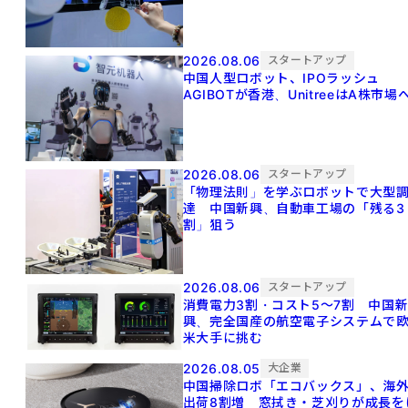
2026.08.06
スタートアップ
中国人型ロボット、IPOラッシュ
AGIBOTが香港、UnitreeはA株市場
2026.08.06
スタートアップ
「物理法則」を学ぶロボットで大型
達 中国新興、自動車工場の「残る3
割」狙う
2026.08.06
スタートアップ
消費電力3割・コスト5〜7割 中国
興、完全国産の航空電子システムで
米大手に挑む
2026.08.05
大企業
中国掃除ロボ「エコバックス」、海
出荷8割増 窓拭き・芝刈りが成長を