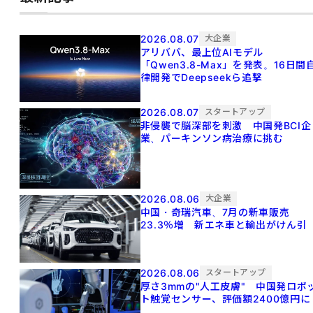
2026.08.07
大企業
アリババ、最上位AIモデル
「Qwen3.8-Max」を発表。16日間
律開発でDeepseekら追撃
2026.08.07
スタートアップ
非侵襲で脳深部を刺激 中国発BCI企
業、パーキンソン病治療に挑む
2026.08.06
大企業
中国・奇瑞汽車、7月の新車販売
23.3％増 新エネ車と輸出がけん引
2026.08.06
スタートアップ
厚さ3mmの"人工皮膚" 中国発ロボ
ト触覚センサー、評価額2400億円に