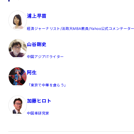
浦上早苗
経済ジャーナリスト/法政大MBA教員/Yahoo公式コメンテータ
山谷剛史
中国アジアITライター
阿生
「東京で中華を食らう」
加藤ヒロト
中国車研究家