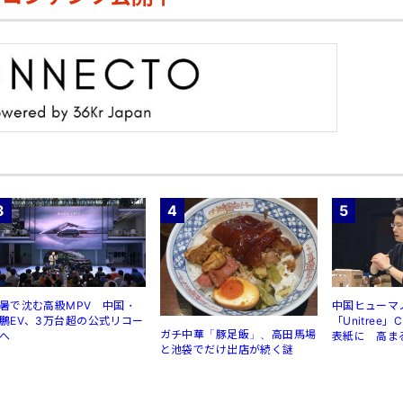
3
4
5
暑で沈む高級MPV 中国・
中国ヒューマ
鵬EV、3万台超の公式リコー
「Unitree
ガチ中華「豚足飯」、高田馬場
へ
表紙に 高ま
と池袋でだけ出店が続く謎
規制