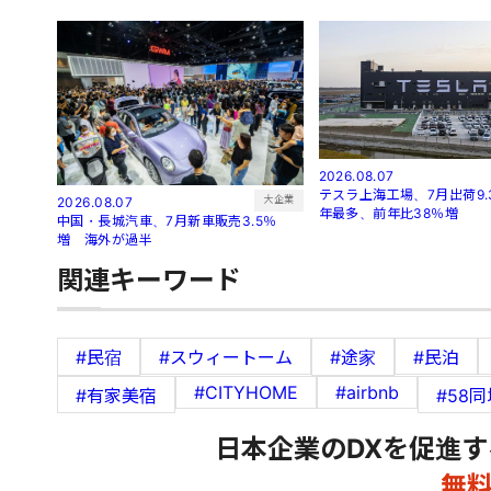
2026.08.07
テスラ上海工場、7月出荷9.
大企業
2026.08.07
年最多、前年比38％増
中国・長城汽車、7月新車販売3.5％
増 海外が過半
関連キーワード
#民宿
#スウィートーム
#途家
#民泊
#CITYHOME
#airbnb
#有家美宿
#58同
日本企業のDXを促進す
無