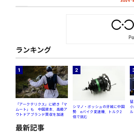
ランキング
1
2
猛
「アークテリクス」に続き「マ
シマノ・ボッシュの牙城に中国
小
ムート」も 中国資本、高級ア
勢 eバイク変速機、トルク2
ル
ウトドアブランド買収を加速
倍で挑む
最新記事