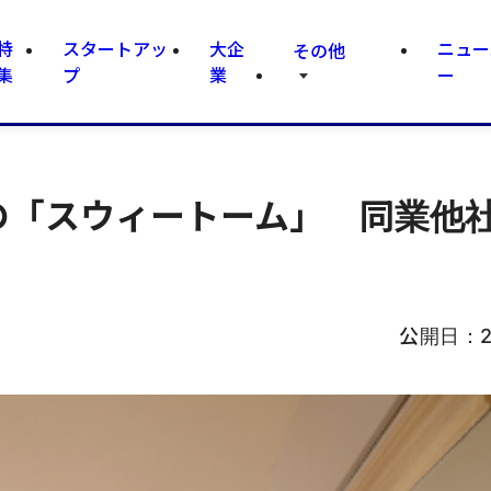
特
スタートアッ
大企
ニュー
その他
集
プ
業
ー
も投資の「スウィートーム」 同業他
公開日：