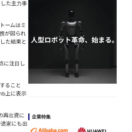
とした主力事
トームはミ
携が図られ
意した結果と
点に注目し
化すること
nb上に表示
城の再出資に
企業特集
や途家にも出