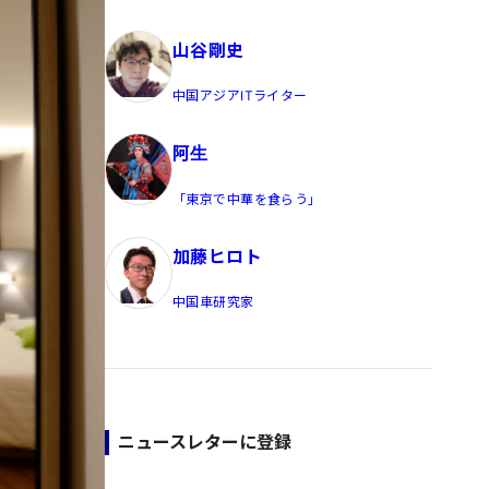
員/Yahoo公式コメンテーター
山谷剛史
中国アジアITライター
阿生
「東京で中華を食らう」
加藤ヒロト
中国車研究家
ニュースレターに登録