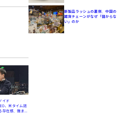
新製品ラッシュの裏側、中国の
雑貨チェーンがなぜ「儲からな
い」のか
ノイド
」CEO、米タイム誌
る存在感、強まる