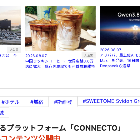
2026.08.07
大企業
アリババ、最上位AIモデ
3万台 今
大企業
2026.08.07
Max」を発表。16日
中国ラッキンコーヒー、世界店舗3.6万
Deepseekら追撃
店に拡大 既存店減収でも利益成長維持
#SWEETOME Svidon Gr
#ホテル
#城宿
#斯維登
城
るプラットフォーム「CONNECTO」
料コンテンツ公開中