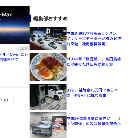
編集部おすすめ
中国新興EV7月販売ランキン
グ：リープモーターが初の10万
台突破、独走態勢鮮明に
大企業
ル「Qwen3.8-
ガチ中華「豚足飯」、高田馬場
間自律開発で
と池袋でだけ出店が続く謎
BYD、補助金15万円でも日本
の「軽EV」に挑む理由
oup
中国EVの重量増に限界か 「2
トン時代」の次は軽量化競争へ