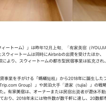
p、スウィートーム）」は昨年12月上旬、「有家美宿（iYOUJ
たスウィートームは同時にAirbnbの出資を受けたほか、
買収により、スウィートームの都市型民宿事業は拡充され
貸事業を手がける「螞蟻短租」から2018年に誕生した
p.com Group）」や民泊大手「途家（tujia）」の
た。有家美宿は、オーナーまたは民宿出資者が遊休不動
おり、2018年末には物件数が数千軒に達し、20数都