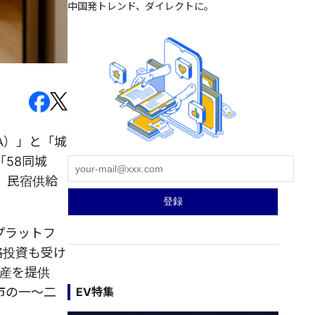
中国発トレンド、ダイレクトに。
IA）」と「城
「58同城
、民宿供給
プラットフ
戦略投資も受け
産を提供
市の一～二
EV特集