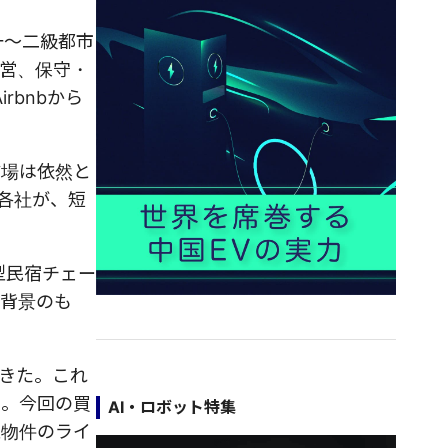
一～二級都市
営、保守・
rbnbから
市場は依然と
各社が、短
型民宿チェー
た背景のも
きた。これ
た。今回の買
AI・ロボット特集
型物件のライ