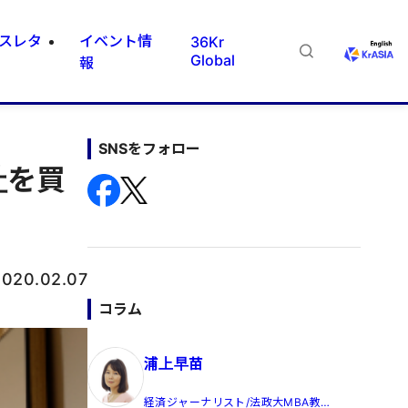
スレタ
イベント情
36Kr
Global
報
SNSをフォロー
社を買
2020.02.07
コラム
浦上早苗
経済ジャーナリスト/法政大MBA教