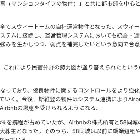
寓（マンションタイプの物件）」と共に都市部を中心
全てスウィートームの自社運営物件となった。スウィー
ステムに接続し、運営管理システムにおいても統合・連
強みを生かしつつ、弱点を補完したいという意向で合
、これにより民宿分野の勢力図が塗り替えられたという
主となっており、優良物件に関するコントロールをより強
いく。今後、斯維登の物件はシステム連携によりAirb
irbnbの恩恵を受けられるようになる。
％を携程が占めていたが、Airbnbの株式所有と58同
の三大株主となった。そのうち、58同城は以前に螞蟻短租
なっている。