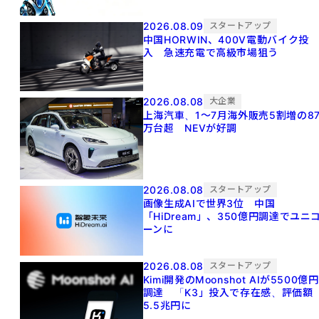
2026.08.09
スタートアップ
中国HORWIN、400V電動バイク投
入 急速充電で高級市場狙う
2026.08.08
大企業
上海汽車、1～7月海外販売5割増の8
万台超 NEVが好調
2026.08.08
スタートアップ
画像生成AIで世界3位 中国
「HiDream」、350億円調達でユニ
ーンに
2026.08.08
スタートアップ
Kimi開発のMoonshot AIが5500億円
調達 「K3」投入で存在感、評価額
5.5兆円に