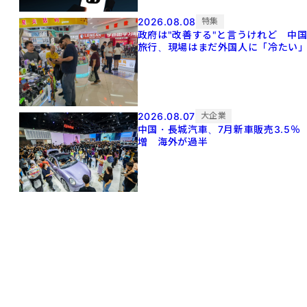
2026.08.08
特集
政府は"改善する"と言うけれど 中
旅行、現場はまだ外国人に「冷たい
2026.08.07
大企業
中国・長城汽車、7月新車販売3.5％
増 海外が過半