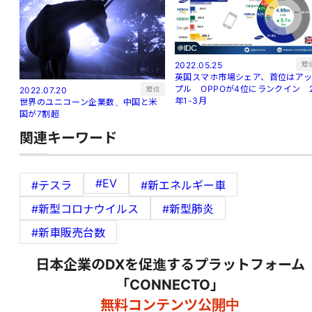
短
2022.05.25
英国スマホ市場シェア、首位はア
プル OPPOが4位にランクイン 
短信
2022.07.20
年1-3月
世界のユニコーン企業数、中国と米
国が7割超
関連キーワード
#EV
#テスラ
#新エネルギー車
#新型コロナウイルス
#新型肺炎
#新車販売台数
日本企業のDXを促進するプラットフォーム
「CONNECTO」
無料コンテンツ公開中