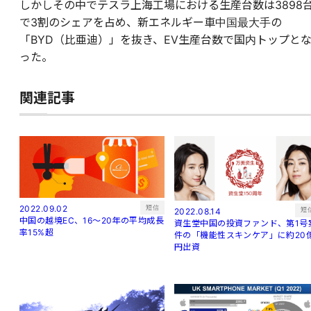
しかしその中でテスラ上海工場における生産台数は3898
で3割のシェアを占め、新エネルギー車中国最大手の
「BYD（比亜迪）」を抜き、EV生産台数で国内トップと
った。
関連記事
短信
2022.09.02
短
2022.08.14
中国の越境EC、16～20年の平均成長
資生堂中国の投資ファンド、第1号
率15%超
件の「機能性スキンケア」に約20
円出資