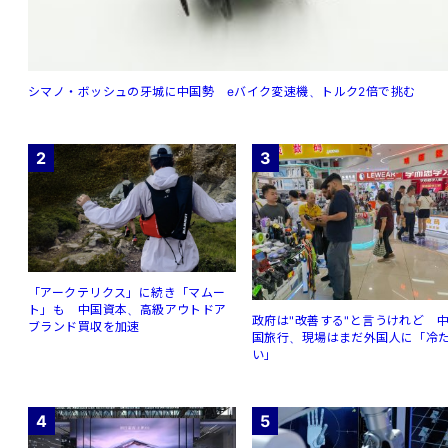
シマノ・ボッシュの牙城に中国勢 eバイク変速機、トルク2倍で挑む
2
3
「アークテリクス」に続き「マムー
ト」も 中国資本、高級アウトドア
政府は"改善する"と言うけれど 
ブランド買収を加速
国旅行、現場はまだ外国人に「冷
い」
4
5