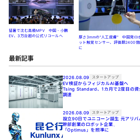
猛暑で沈む高級MPV 中国・小鵬
EV、3万台超の公式リコールへ
厚さ3mmの"人工皮膚" 中国発ロ
ット触覚センサー、評価額2400億
に
最新記事
2026.08.09
スタートアップ
EV検証からフィジカルAI基盤へ
Tsing Standard、1カ月で2度目の
調達
2026.08.09
スタートアップ
設立90日でユニコーン誕生 元アリババ
幹部創業のロボット企業、
「Optimus」を照準に