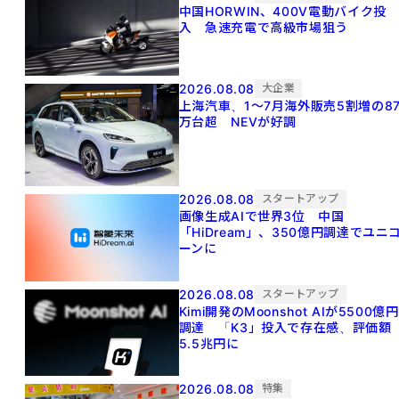
中国HORWIN、400V電動バイク投
入 急速充電で高級市場狙う
2026.08.08
大企業
上海汽車、1～7月海外販売5割増の8
万台超 NEVが好調
2026.08.08
スタートアップ
画像生成AIで世界3位 中国
「HiDream」、350億円調達でユニ
ーンに
2026.08.08
スタートアップ
Kimi開発のMoonshot AIが5500億円
調達 「K3」投入で存在感、評価額
5.5兆円に
2026.08.08
特集