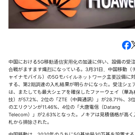
中国における5G移動通信実用化の加速に伴い、設備の受
合戦がますます熾烈になっている。3月31日、中国移動（
ャイナモバイル）の5Gモバイルネットワーク主要設備に
する、第2期調達の入札結果が明らかになった。受注シェ
は、またしても最大シェアを確保したファーウェイ（華為
技）が57.2%、2位の「ZTE（中興通訊）」が28.71％、3
のエリクソンが11.46%、4位の「大唐電信（Datang
Telecom）」が2.63%となった。ノキアは見積価格が高く
札から排除された。
中国移動は、2020年のうちに5G基地局30万基を設置する