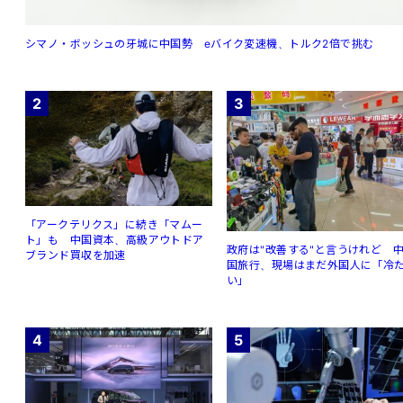
シマノ・ボッシュの牙城に中国勢 eバイク変速機、トルク2倍で挑む
2
3
「アークテリクス」に続き「マムー
ト」も 中国資本、高級アウトドア
政府は"改善する"と言うけれど 
ブランド買収を加速
国旅行、現場はまだ外国人に「冷
い」
4
5