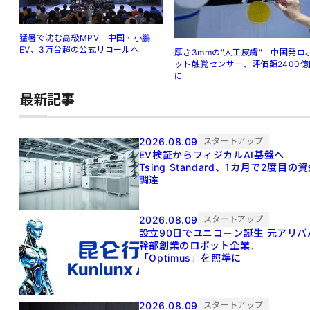
猛暑で沈む高級MPV 中国・小鵬
EV、3万台超の公式リコールへ
厚さ3mmの"人工皮膚" 中国発ロ
ット触覚センサー、評価額2400億
に
最新記事
2026.08.09
スタートアップ
EV検証からフィジカルAI基盤へ
Tsing Standard、1カ月で2度目の
調達
2026.08.09
スタートアップ
設立90日でユニコーン誕生 元アリババ
幹部創業のロボット企業、
「Optimus」を照準に
2026.08.09
スタートアップ