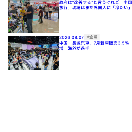
政府は"改善する"と言うけれど 中
旅行、現場はまだ外国人に「冷たい
2026.08.07
大企業
中国・長城汽車、7月新車販売3.5％
増 海外が過半