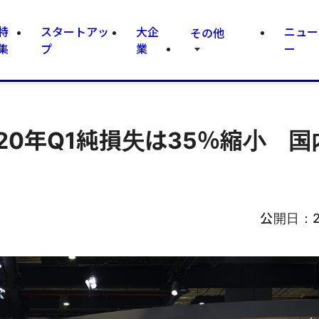
特
スタートアッ
大企
ニュー
その他
集
プ
業
ー
20年Q1純損失は35％縮小 
公開日：