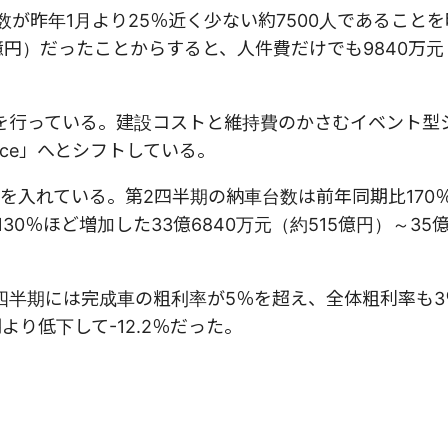
数が昨年1月より25％近く少ない約7500人であること
6億円）だったことからすると、人件費だけでも9840万元
を行っている。建設コストと維持費のかさむイベント型
pace」へとシフトしている。
を入れている。第2四半期の納車台数は前年同期比170
0％ほど増加した33億6840万元（約515億円）～35億
四半期には完成車の粗利率が5％を超え、全体粗利率も3
り低下して-12.2％だった。