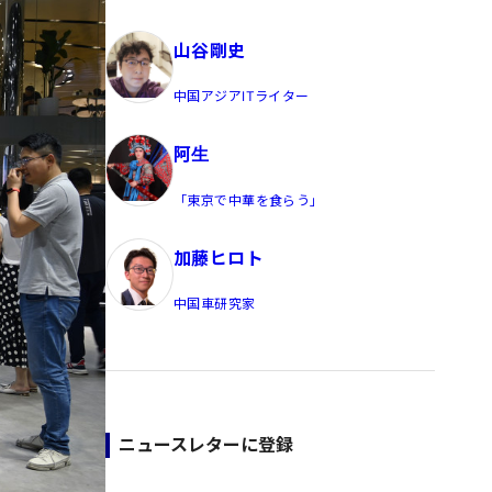
員/Yahoo公式コメンテーター
山谷剛史
中国アジアITライター
阿生
「東京で中華を食らう」
加藤ヒロト
中国車研究家
ニュースレターに登録