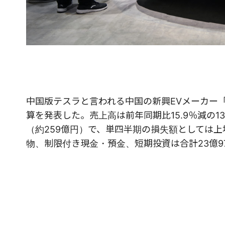
中国版テスラと言われる中国の新興EVメーカー「N
算を発表した。売上高は前年同期比15.9％減の13億
（約259億円）で、単四半期の損失額としては上
物、制限付き現金・預金、短期投資は合計23億97