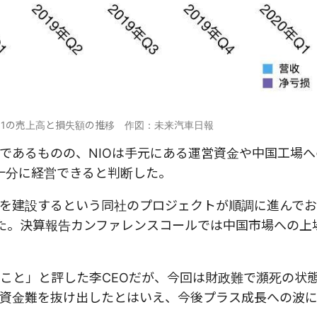
0年Q1の売上高と損失額の推移 作図：未来汽車日報
であるものの、NIOは手元にある運営資金や中国工場へ
十分に経営できると判断した。
点を建設するという同社のプロジェクトが順調に進んでおり
た。決算報告カンファレンスコールでは中国市場への上
こと」と評した李CEOだが、今回は財政難で瀕死の状態
資金難を抜け出したとはいえ、今後プラス成長への波