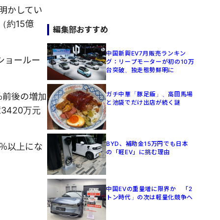
を明かしてい
（約15億
編集部おすすめ
中国新興EV7月販売ランキン
ショールー
グ：リープモーターが初の10万
台突破、独走態勢鮮明に
ガチ中華「豚足飯」、高田馬場
％前後の増加
と池袋でだけ出店が続く謎
3420万元
BYD、補助金15万円でも日本
％以上にな
の「軽EV」に挑む理由
中国EVの重量増に限界か 「2
トン時代」の次は軽量化競争へ