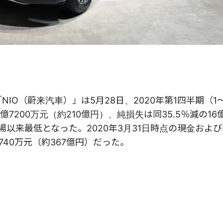
IO（蔚来汽車）」は5月28日、2020年第1四半期（1
7200万元（約210億円）、純損失は同35.5％減の16億
場以来最低となった。2020年3月31日時点の現金およ
40万元（約367億円）だった。