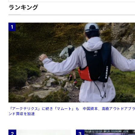
ランキング
1
「アークテリクス」に続き「マムート」も 中国資本、高級アウトドアブ
ンド買収を加速
2
3