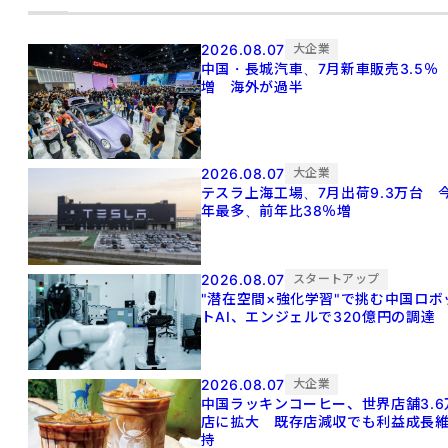
2026.08.07
大企業
中国・長城汽車、7月新車販売3.5％
増 海外が過半
2026.08.07
大企業
テスラ上海工場、7月出荷9.3万台 
年最多、前年比38％増
2026.08.07
スタートアップ
"潜在空間×強化学習"で挑む中国ロボ
トAI、エンジェルで320億円の調達
2026.08.07
大企業
中国ラッキンコーヒー、世界店舗3.6
店に拡大 既存店減収でも利益成長
持