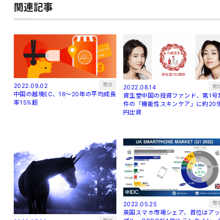
関連記事
短信
2022.09.02
短
2022.08.14
中国の越境EC、16～20年の平均成長
資生堂中国の投資ファンド、第1号
率15%超
件の「機能性スキンケア」に約20
円出資
短
2022.05.25
英国スマホ市場シェア、首位はア