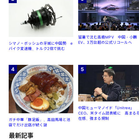
猛暑で沈む高級MPV 中国・小鵬
EV、3万台超の公式リコールへ
シマノ・ボッシュの牙城に中国勢 e
バイク変速機、トルク2倍で挑む
4
5
中国ヒューマノイド「Unitree」
CEO、米タイム誌表紙に 高まる
在感、強まる規制
ガチ中華「豚足飯」、高田馬場と池
袋でだけ出店が続く謎
最新記事