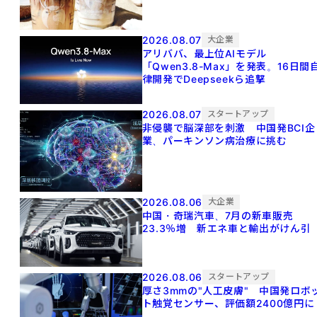
2026.08.07
大企業
アリババ、最上位AIモデル
「Qwen3.8-Max」を発表。16日間
律開発でDeepseekら追撃
2026.08.07
スタートアップ
非侵襲で脳深部を刺激 中国発BCI企
業、パーキンソン病治療に挑む
2026.08.06
大企業
中国・奇瑞汽車、7月の新車販売
23.3％増 新エネ車と輸出がけん引
2026.08.06
スタートアップ
厚さ3mmの"人工皮膚" 中国発ロボ
ト触覚センサー、評価額2400億円に