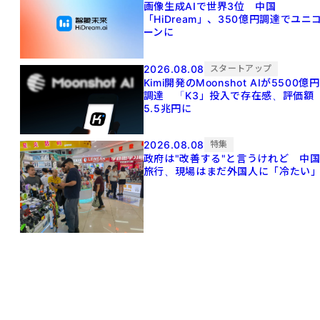
画像生成AIで世界3位 中国
「HiDream」、350億円調達でユニ
ーンに
2026.08.08
スタートアップ
Kimi開発のMoonshot AIが5500億円
調達 「K3」投入で存在感、評価額
5.5兆円に
2026.08.08
特集
政府は"改善する"と言うけれど 中
旅行、現場はまだ外国人に「冷たい