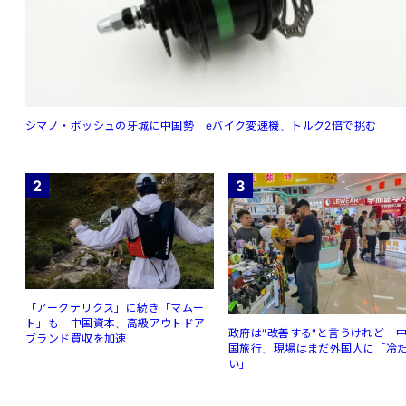
シマノ・ボッシュの牙城に中国勢 eバイク変速機、トルク2倍で挑む
2
3
「アークテリクス」に続き「マムー
ト」も 中国資本、高級アウトドア
政府は"改善する"と言うけれど 
ブランド買収を加速
国旅行、現場はまだ外国人に「冷
い」