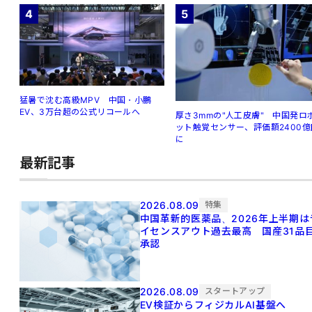
4
5
猛暑で沈む高級MPV 中国・小鵬
EV、3万台超の公式リコールへ
厚さ3mmの"人工皮膚" 中国発ロ
ット触覚センサー、評価額2400億
に
最新記事
2026.08.09
特集
中国革新的医薬品、2026年上半期は
イセンスアウト過去最高 国産31品
承認
2026.08.09
スタートアップ
EV検証からフィジカルAI基盤へ