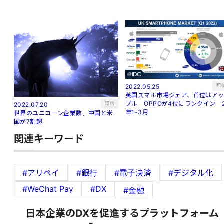
短
2022.05.25
英国スマホ市場シェア、首位はア
プル OPPOが4位にランクイン 
短信
2022.07.20
年1-3月
世界のユニコーン企業数、中国と米
国が7割超
関連キーワード
#アリペイ
#銀行
#電子決済
#デジタル化
#WeChat Pay
#DX
#金融
日本企業のDXを促進するプラットフォーム