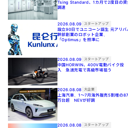
Tsing Standard、1カ月で2度目の
調達
2026.08.09
スタートアップ
設立90日でユニコーン誕生 元アリババ
幹部創業のロボット企業、
「Optimus」を照準に
2026.08.09
スタートアップ
中国HORWIN、400V電動バイク投
入 急速充電で高級市場狙う
2026.08.08
大企業
上海汽車、1～7月海外販売5割増の8
万台超 NEVが好調
2026.08.08
スタートアップ