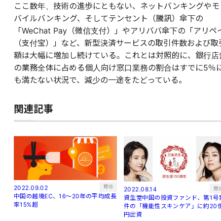
ここ数年、技術の進歩にともない、ネットバンキングやモ
バイルバンキング、そしてテンセント（騰訊）傘下の
「WeChat Pay（微信支付）」やアリババ傘下の「アリペ
（支付宝）」など、新型決済サービスの取引件数および取
額は大幅に増加し続けている。これとは対照的に、銀行店
の業務全体に占める個人向け窓口業務の割合はすでに5％
も満たない状況で、減少の一途をたどっている。
関連記事
短信
2022.09.02
短
2022.08.14
中国の越境EC、16～20年の平均成長
資生堂中国の投資ファンド、第1号
率15%超
件の「機能性スキンケア」に約20
円出資