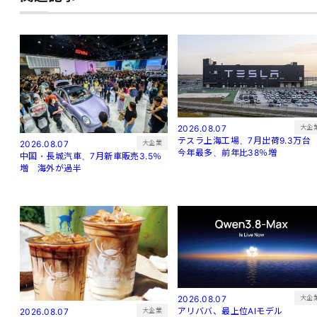
大企
2026.08.07
テスラ上海工場、7月出荷9.3万
大企業
2026.08.07
今年最多、前年比38％増
中国・長城汽車、7月新車販売3.5％
増 海外が過半
大企
2026.08.07
アリババ、最上位AIモデル
大企業
2026.08.07