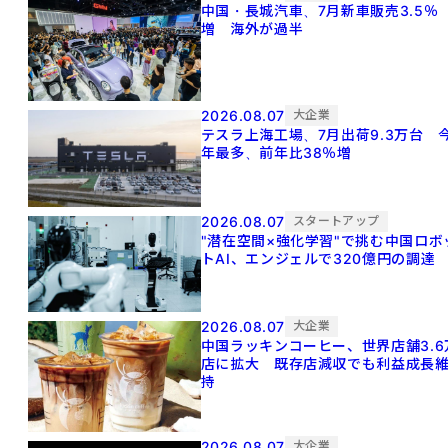
中国・長城汽車、7月新車販売3.5％
増 海外が過半
2026.08.07
大企業
テスラ上海工場、7月出荷9.3万台 
年最多、前年比38％増
2026.08.07
スタートアップ
"潜在空間×強化学習"で挑む中国ロボ
トAI、エンジェルで320億円の調達
2026.08.07
大企業
中国ラッキンコーヒー、世界店舗3.6
店に拡大 既存店減収でも利益成長
持
2026.08.07
大企業