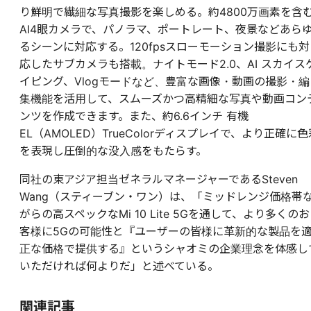
り鮮明で繊細な写真撮影を楽しめる。約4800万画素を含
AI4眼カメラで、パノラマ、ポートレート、夜景などあら
るシーンに対応する。120fpsスローモーション撮影にも対
応したサブカメラも搭載。ナイトモード2.0、AI スカイス
イピング、Vlogモードなど、豊富な画像・動画の撮影・編
集機能を活用して、スムーズかつ高精細な写真や動画コン
ンツを作成できます。また、約6.6インチ 有機
EL（AMOLED）TrueColorディスプレイで、より正確に色
を表現し圧倒的な没入感をもたらす。
同社の東アジア担当ゼネラルマネージャーであるSteven
Wang（スティーブン・ワン）は、「ミッドレンジ価格帯
がらの高スペックなMi 10 Lite 5Gを通して、より多くのお
客様に5Gの可能性と『ユーザーの皆様に革新的な製品を
正な価格で提供する』というシャオミの企業理念を体感し
いただければ何よりだ」と述べている。
関連記事