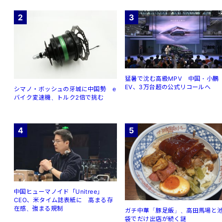
2
3
猛暑で沈む高級MPV 中国・小鵬
EV、3万台超の公式リコールへ
シマノ・ボッシュの牙城に中国勢 e
バイク変速機、トルク2倍で挑む
4
5
中国ヒューマノイド「Unitree」
CEO、米タイム誌表紙に 高まる存
在感、強まる規制
ガチ中華「豚足飯」、高田馬場と
袋でだけ出店が続く謎