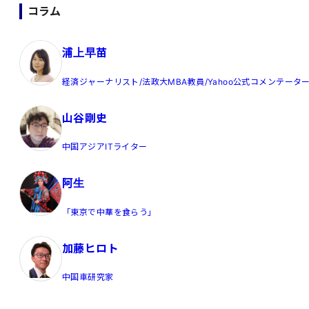
コラム
浦上早苗
経済ジャーナリスト/法政大MBA教員/Yahoo公式コメンテータ
山谷剛史
中国アジアITライター
阿生
「東京で中華を食らう」
加藤ヒロト
中国車研究家