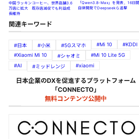
「Qwen3.8-Max」を発表。16日
中国ラッキンコーヒー、世界店舗3.6
自律開発でDeepseekら追撃
万店に拡大 既存店減収でも利益成
長維持
関連キーワード
#Mi 10
#KDDI
#日本
#小米
#5Gスマホ
#Xiaomi Mi 10
#Mi 10 Lite 5G
#シャオミ
#AI
#xiaomi
#ミッドレンジ
日本企業のDXを促進するプラットフォーム
「CONNECTO」
無料コンテンツ公開中