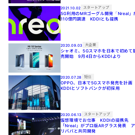
スタートアップ
2021.10.02
5G利用のMRゴーグル開発「Nreal」
110億円調達 KDDIとも提携
大企業
2020.09.03
シャオミ、5Gスマホを日本で初めて
売開始 9月4日からKDDIより
短信
2020.07.28
OPPO、日本で5Gスマホ発売を計
KDDIとソフトバンクが初採用
スタートアップ
2020.06.13
仮想環境でお仕事 KDDIの提携先
「Nreal」がプロ版ARグラス発表 
リババと共同開発