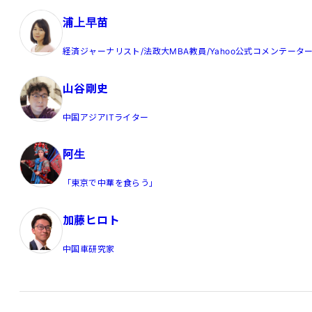
浦上早苗
経済ジャーナリスト/法政大MBA教員/Yahoo公式コメンテータ
山谷剛史
中国アジアITライター
阿生
「東京で中華を食らう」
加藤ヒロト
中国車研究家