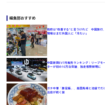
編集部おすすめ
政府は"改善する"と言うけれど 中国旅行
現場はまだ外国人に「冷たい」
中国新興EV7月販売ランキング：リープモ
ターが初の10万台突破、独走態勢鮮明に
ガチ中華「豚足飯」、高田馬場と池袋でだ
出店が続く謎