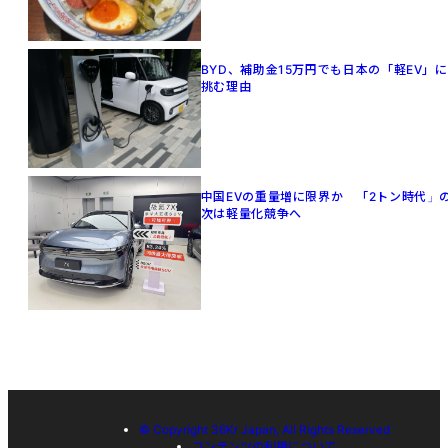
BYD、補助金15万円でも日本の「軽EV」に
挑む理由
中国EVの重量増に限界か 「2トン時代」
次は軽量化競争へ
© Copyright 36Kr Japan, All Rights Reserved
コンテンツの利用について