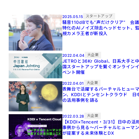
スタートアップ
2025.05.15
騒音110dBでも“声だけクリア” 会
特化のAIノイズ除去ヘッドセット、
視カメラ王者が新投入
大企業
2022.04.04
JETROと36Kr Global、日系大手と
国スタートアップを繋ぐオンライン
ベント開催
大企業
2022.04.01
表舞台で活躍するバーチャルヒュー
ン、KDDIとテンセントクラウド 日
の活用事例を語る
大企業
2022.03.28
【KDDI×Tencent・3/31】日中の活
事例から見る〜バーチャルヒューマ
が提案する未来体験とDX