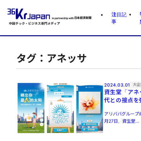
注目記
事
タグ：アネッサ
2024.03.01
大企
資生堂「アネ
代との接点を
アリババグループ
月27日、資生堂...