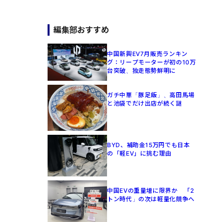
編集部おすすめ
中国新興EV7月販売ランキン
グ：リープモーターが初の10万
台突破、独走態勢鮮明に
ガチ中華「豚足飯」、高田馬場
と池袋でだけ出店が続く謎
BYD、補助金15万円でも日本
の「軽EV」に挑む理由
中国EVの重量増に限界か 「2
トン時代」の次は軽量化競争へ