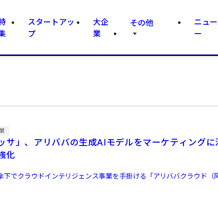
特
スタートアッ
大企
ニュー
その他
集
プ
業
ー
業
ッサ」、アリババの生成AIモデルをマーケティングに
強化
傘下でクラウドインテリジェンス事業を手掛ける「アリババクラウド（