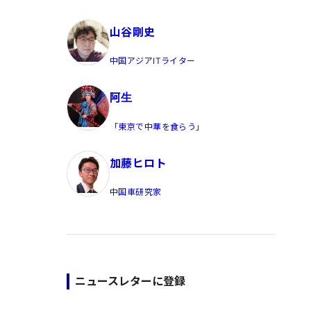
員/Yahoo公式コメンテーター
山谷剛史
中国アジアITライター
阿生
「東京で中華を食らう」
加藤ヒロト
中国車研究家
ニュースレターに登録