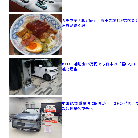
ガチ中華「豚足飯」、高田馬場と池袋でだ
出店が続く謎
BYD、補助金15万円でも日本の「軽EV」に
挑む理由
中国EVの重量増に限界か 「2トン時代」
次は軽量化競争へ