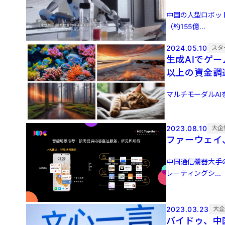
中国の人型ロボット
（約155億...
2024.05.10
スタ
生成AIでゲ
以上の資金調
マルチモーダルAIを
2023.08.10
大企
ファーウェイ
中国通信機器大手
レーティングシ...
2023.03.23
大
バイドゥ、中