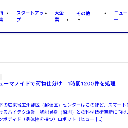
特
スタートアッ
大企
ニュー
その他
集
プ
業
ー
集
ューマノイドで荷物仕分け 1時間1200件を処理
下の広東省広州郵区（郵便区）センターはこのほど、スマート
けるハイテク企業、我能具身（深圳）との科学技術革新に向け
ンボディド（身体性を持つ）ロボット（ヒュー […]