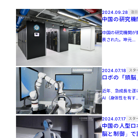
2024.09.28
注
中国の研究機
中国の研究機関が
表された。坤元...
2024.07.18
スタ
ロボの「頭脳
近年、急成長を遂
AI（身体性を有す..
2024.07.17
スタ
中国の人型ロボ
脳と制御」で