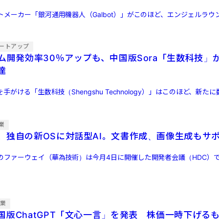
メーカー「銀河通用機器人（Galbot）」がこのほど、エンジェルラウ
ートアップ
ーム開発効率30％アップも、中国版Sora「生数科技」
達
手がける「生数科技（Shengshu Technology）」はこのほど、新たに数
業
、独自の新OSに対話型AI。文書作成、画像生成もサ
のファーウェイ（華為技術）は今月4日に開催した開発者会議（HDC）
企業
国版ChatGPT「文心一言」を発表 株価一時下げる