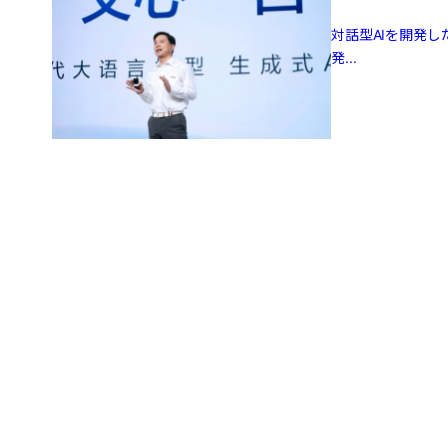
対話型AIを開発し
発...