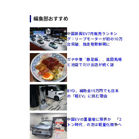
編集部おすすめ
中国新興EV7月販売ランキン
グ：リープモーターが初の10万
台突破、独走態勢鮮明に
ガチ中華「豚足飯」、高田馬場
と池袋でだけ出店が続く謎
BYD、補助金15万円でも日本
の「軽EV」に挑む理由
中国EVの重量増に限界か 「2
トン時代」の次は軽量化競争へ