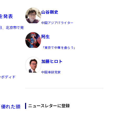
員/Yahoo公式コメンテーター
山谷剛史
を発表
中国アジアITライター
日、北京市で発
阿生
「東京で中華を食らう」
加藤ヒロト
中国車研究家
ンボディド
ニュースレターに登録
「優れた頭