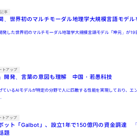
目記事
関、世界初のマルチモーダル地理学大規模言語モデル
開発した世界初のマルチモーダル地理学大規模言語モデル「坤元」が19
ートアップ
」開発、言葉の意図も理解 中国・若愚科技
げているAIモデルが特定の分野で人に匹敵する性能を実現しており、エ
.
ートアップ
ット「Galbot」、設立1年で150億円の資金調達 
話題