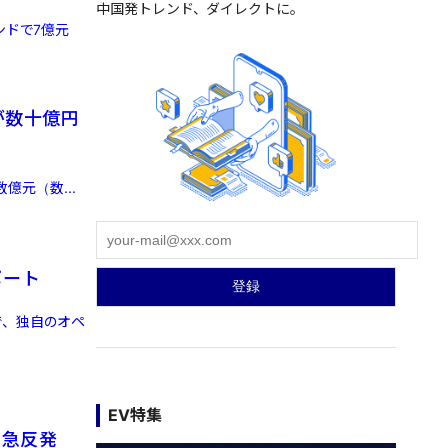
中国発トレンド、ダイレクトに。
ンドで7億元
が数十億円
億元（数...
ポート
で、独自のオペ
EV特集
も急反発