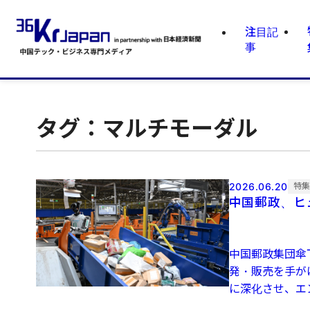
注目記
事
タグ：マルチモーダル
2026.06.20
特
中国郵政、ヒ
中国郵政集団傘
発・販売を手が
に深化させ、エ