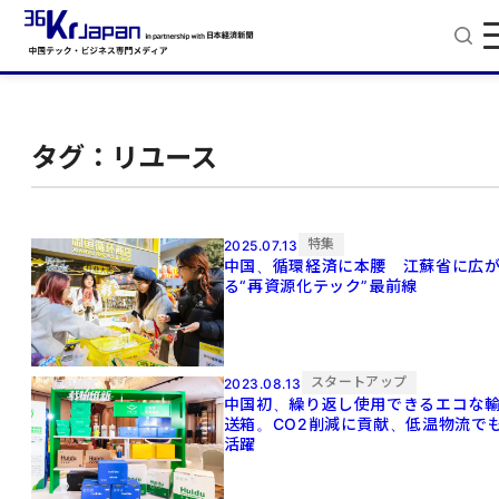
タグ：リユース
特集
2025.07.13
中国、循環経済に本腰 江蘇省に広
る“再資源化テック”最前線
スタートアップ
2023.08.13
中国初、繰り返し使用できるエコな
送箱。CO2削減に貢献、低温物流で
活躍