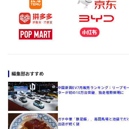
編集部おすすめ
中国新興EV7月販売ランキング：リープモ
ターが初の10万台突破、独走態勢鮮明に
ガチ中華「豚足飯」、高田馬場と池袋でだ
出店が続く謎