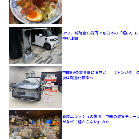
BYD、補助金15万円でも日本の「軽EV」に
挑む理由
中国EVの重量増に限界か 「2トン時代」
次は軽量化競争へ
新製品ラッシュの裏側、中国の雑貨チェー
がなぜ「儲からない」のか