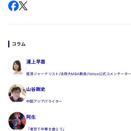
コラム
浦上早苗
経済ジャーナリスト/法政大MBA教員/Yahoo公式コメンテータ
山谷剛史
中国アジアITライター
阿生
「東京で中華を食らう」