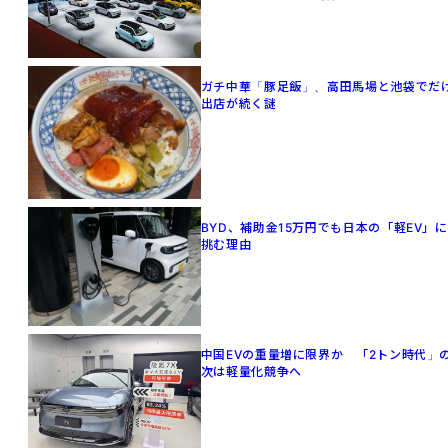
ガチ中華「豚足飯」、高田馬場と池袋でだ
出店が続く謎
BYD、補助金15万円でも日本の「軽EV」に
挑む理由
中国EVの重量増に限界か 「2トン時代」
次は軽量化競争へ