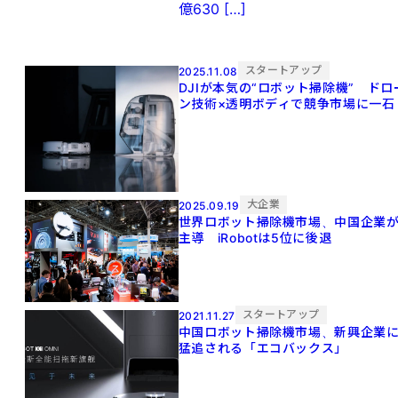
億630 […]
スタートアップ
2025.11.08
DJIが本気の“ロボット掃除機” ドロ
ン技術×透明ボディで競争市場に一石
大企業
2025.09.19
世界ロボット掃除機市場、中国企業
主導 iRobotは5位に後退
スタートアップ
2021.11.27
中国ロボット掃除機市場、新興企業
猛追される「エコバックス」