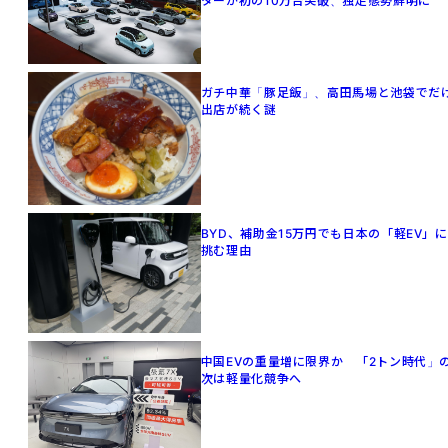
ターが初の10万台突破、独走態勢鮮明に
ガチ中華「豚足飯」、高田馬場と池袋でだ
出店が続く謎
BYD、補助金15万円でも日本の「軽EV」に
挑む理由
中国EVの重量増に限界か 「2トン時代」
次は軽量化競争へ