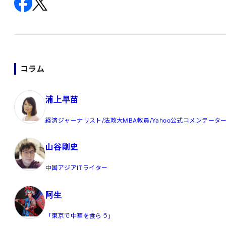
コラム
浦上早苗
経済ジャーナリスト/法政大MBA教員/Yahoo公式コメンテータ
山谷剛史
中国アジアITライター
阿生
「東京で中華を食らう」