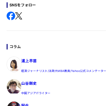
の
SNSをフォロー
ペ
ー
ジ
送
り
コラム
浦上早苗
経済ジャーナリスト/法政大MBA教員/Yahoo公式コメンテータ
山谷剛史
中国アジアITライター
阿生