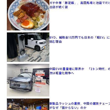
ガチ中華「豚足飯」、高田馬場と池袋でだ
出店が続く謎
BYD、補助金15万円でも日本の「軽EV」に
挑む理由
中国EVの重量増に限界か 「2トン時代」
次は軽量化競争へ
新製品ラッシュの裏側、中国の雑貨チェー
がなぜ「儲からない」のか