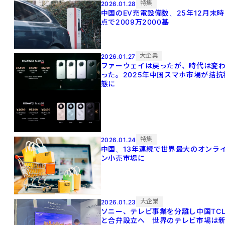
特集
2026.01.28
中国のEV充電設備数、25年12月末時
点で2009万2000基
大企業
2026.01.27
ファーウェイは戻ったが、時代は変
った。2025年中国スマホ市場が拮抗
態に
特集
2026.01.24
中国、13年連続で世界最大のオンラ
ン小売市場に
大企業
2026.01.23
ソニー、テレビ事業を分離し中国TC
と合弁設立へ 世界のテレビ市場は