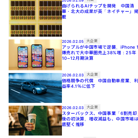
2026.02.09
曲げられるAIチップを開発 中国清
華・北大の成果が英「ネイチャー」
載
大企業
2026.02.05
アップルが中国市場で逆襲、iPhone 1
爆売れで大中華圏売上38%増：25年
10~12月期決算
大企業
2026.02.03
価格競争の代償 中国自動車産業、
益率4.1％に低下
大企業
2026.02.03
スターバックス、中国事業「6割売却
後の初決算。増収減益も、中国市場
底堅く推移