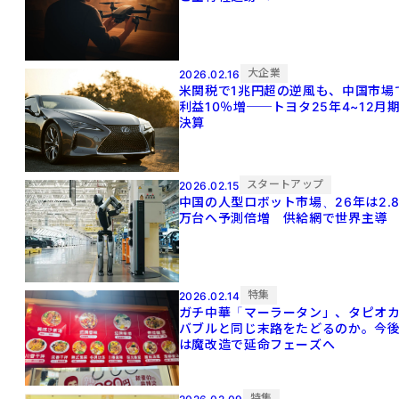
大企業
2026.02.16
米関税で1兆円超の逆風も、中国市場
利益10％増──トヨタ25年4~12月
決算
スタートアップ
2026.02.15
中国の人型ロボット市場、26年は2.
万台へ予測倍増 供給網で世界主導
特集
2026.02.14
ガチ中華「マーラータン」、タピオ
バブルと同じ末路をたどるのか。今
は魔改造で延命フェーズへ
特集