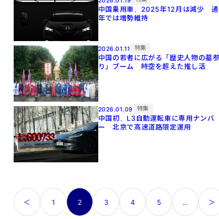
2026.01.19
中国乗用車、2025年12月は減少 通
年では増勢維持
特集
2026.01.11
中国の若者に広がる「歴史人物の墓
り」ブーム 時空を超えた推し活
特集
2026.01.09
中国初、L3自動運転車に専用ナンバ
ー 北京で高速道路限定運用
投
1
2
3
4
5
…
＜
＞
稿