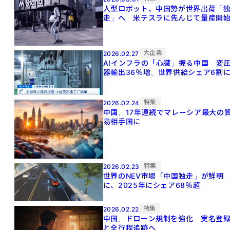
人型ロボット、中国勢が世界出荷「
走」へ 米テスラに先んじて量産開
大企業
2026.02.27
AIインフラの「心臓」握る中国 変
器輸出36％増、世界供給シェア6割
特集
2026.02.24
中国、17年連続でマレーシア最大の
易相手国に
特集
2026.02.23
世界のNEV市場「中国独走」が鮮明
に、2025年にシェア68％超
特集
2026.02.22
中国、ドローン規制を強化 実名登
と全行程追跡へ