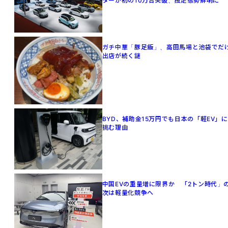
ターが初の10万台突破、独走態勢鮮明に
ガチ中華「豚足飯」、高田馬場と池袋でだ
出店が続く謎
BYD、補助金15万円でも日本の「軽EV」に
挑む理由
中国EVの重量増に限界か 「2トン時代」
次は軽量化競争へ