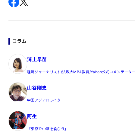
コラム
浦上早苗
経済ジャーナリスト/法政大MBA教員/Yahoo公式コメンテータ
山谷剛史
中国アジアITライター
阿生
「東京で中華を食らう」