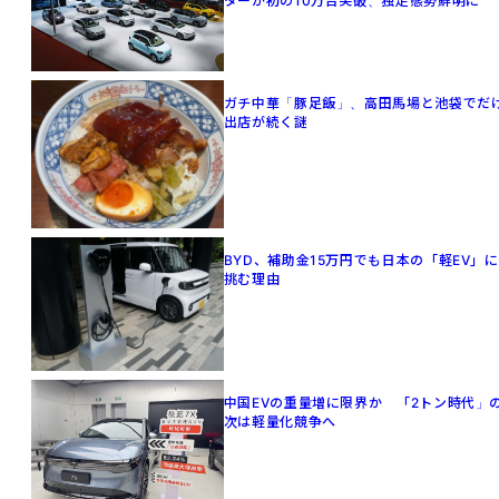
ターが初の10万台突破、独走態勢鮮明に
ガチ中華「豚足飯」、高田馬場と池袋でだ
出店が続く謎
BYD、補助金15万円でも日本の「軽EV」に
挑む理由
中国EVの重量増に限界か 「2トン時代」
次は軽量化競争へ