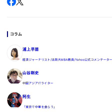
コラム
浦上早苗
経済ジャーナリスト/法政大MBA教員/Yahoo公式コメンテータ
山谷剛史
中国アジアITライター
阿生
「東京で中華を食らう」