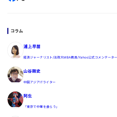
コラム
浦上早苗
経済ジャーナリスト/法政大MBA教員/Yahoo公式コメンテータ
山谷剛史
中国アジアITライター
阿生
「東京で中華を食らう」