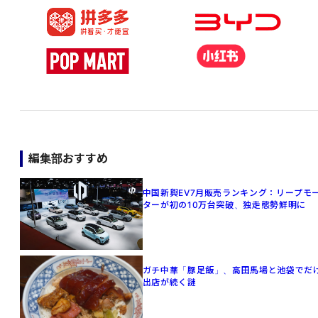
編集部おすすめ
中国新興EV7月販売ランキング：リープモ
ターが初の10万台突破、独走態勢鮮明に
ガチ中華「豚足飯」、高田馬場と池袋でだ
出店が続く謎