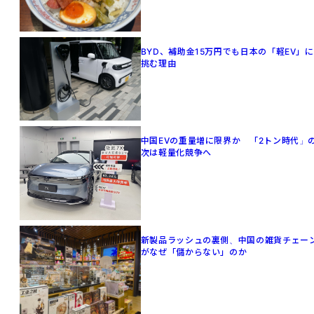
BYD、補助金15万円でも日本の「軽EV」に
挑む理由
中国EVの重量増に限界か 「2トン時代」
次は軽量化競争へ
新製品ラッシュの裏側、中国の雑貨チェー
がなぜ「儲からない」のか