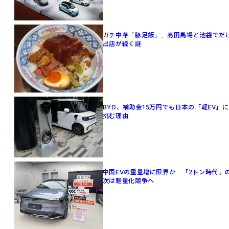
ガチ中華「豚足飯」、高田馬場と池袋でだ
出店が続く謎
BYD、補助金15万円でも日本の「軽EV」に
挑む理由
中国EVの重量増に限界か 「2トン時代」
次は軽量化競争へ