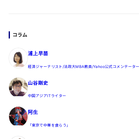
コラム
浦上早苗
経済ジャーナリスト/法政大MBA教員/Yahoo公式コメンテータ
山谷剛史
中国アジアITライター
阿生
「東京で中華を食らう」