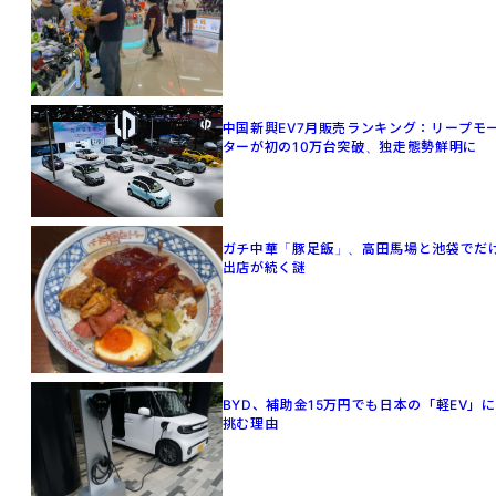
中国新興EV7月販売ランキング：リープモ
ターが初の10万台突破、独走態勢鮮明に
ガチ中華「豚足飯」、高田馬場と池袋でだ
出店が続く謎
BYD、補助金15万円でも日本の「軽EV」に
挑む理由