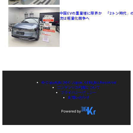
中国EVの重量増に限界か 「2トン時代」
次は軽量化競争へ
© Copyright 36Kr Japan, All Rights Reserved
コンテンツの利用について
プライバシーポリシー
お問い合わせ
Powered by