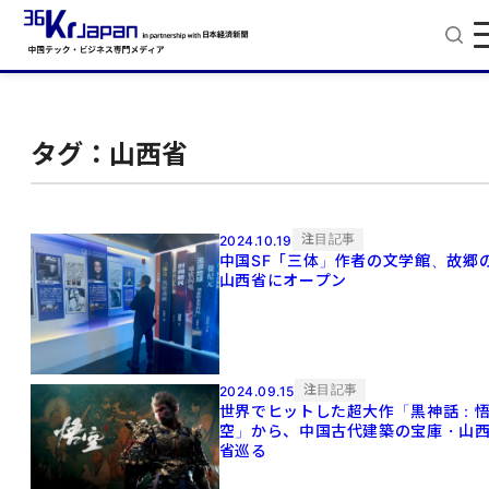
タグ：山西省
注目記事
2024.10.19
中国SF「三体」作者の文学館、故郷
山西省にオープン
注目記事
2024.09.15
世界でヒットした超大作「黒神話：
空」から、中国古代建築の宝庫・山
省巡る