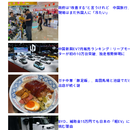
政府は"改善する"と言うけれど 中国旅行
現場はまだ外国人に「冷たい」
中国新興EV7月販売ランキング：リープモ
ターが初の10万台突破、独走態勢鮮明に
ガチ中華「豚足飯」、高田馬場と池袋でだ
出店が続く謎
BYD、補助金15万円でも日本の「軽EV」に
挑む理由