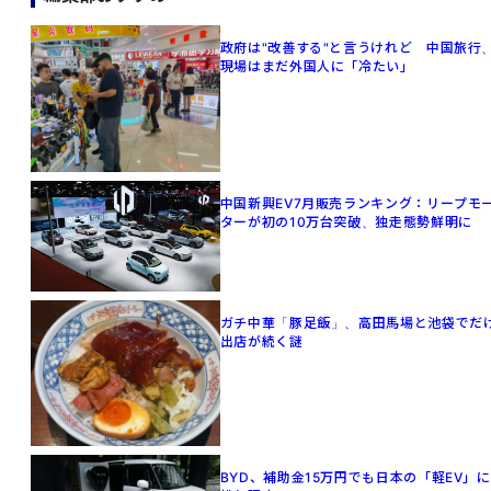
政府は"改善する"と言うけれど 中国旅行
現場はまだ外国人に「冷たい」
中国新興EV7月販売ランキング：リープモ
ターが初の10万台突破、独走態勢鮮明に
ガチ中華「豚足飯」、高田馬場と池袋でだ
出店が続く謎
BYD、補助金15万円でも日本の「軽EV」に