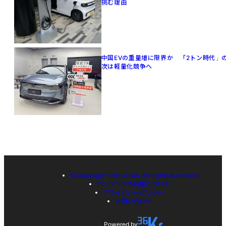
挑む理由
中国EVの重量増に限界か 「2トン時代」
次は軽量化競争へ
© Copyright 36Kr Japan, All Rights Reserved
コンテンツの利用について
プライバシーポリシー
お問い合わせ
Powered by