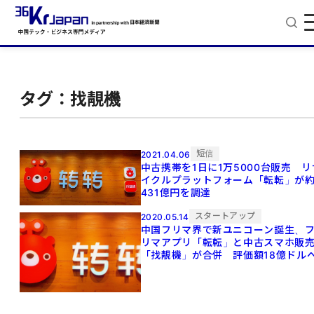
タグ：找靚機
短信
2021.04.06
中古携帯を1日に1万5000台販売 リ
イクルプラットフォーム「転転」が
431億円を調達
スタートアップ
2020.05.14
中国フリマ界で新ユニコーン誕生、
リマアプリ「転転」と中古スマホ販
「找靚機」が合併 評価額18億ドル