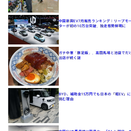
中国新興EV7月販売ランキング：リープモ
ターが初の10万台突破、独走態勢鮮明に
ガチ中華「豚足飯」、高田馬場と池袋でだ
出店が続く謎
BYD、補助金15万円でも日本の「軽EV」に
挑む理由