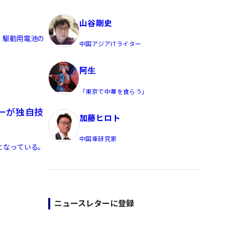
員/Yahoo公式コメンテーター
山谷剛史
、駆動用電池の
中国アジアITライター
阿生
「東京で中華を食らう」
ーが独自技
加藤ヒロト
中国車研究家
となっている。
ニュースレターに登録