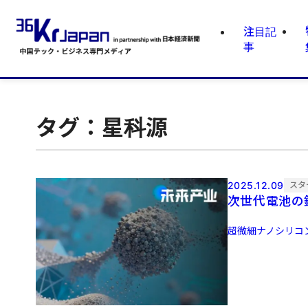
注目記
事
タグ：星科源
2025.12.09
スタ
次世代電池の
超微細ナノシリコン粒子