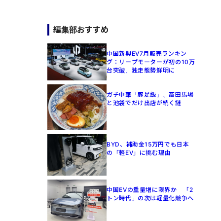
編集部おすすめ
中国新興EV7月販売ランキン
グ：リープモーターが初の10万
台突破、独走態勢鮮明に
ガチ中華「豚足飯」、高田馬場
と池袋でだけ出店が続く謎
BYD、補助金15万円でも日本
の「軽EV」に挑む理由
中国EVの重量増に限界か 「2
トン時代」の次は軽量化競争へ