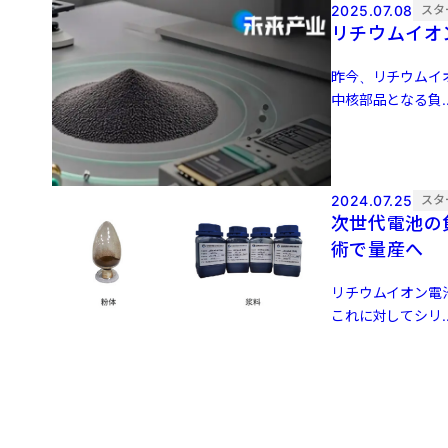
2025.07.08
スタ
リチウムイオ
昨今、リチウムイ
中核部品となる負..
2024.07.25
スタ
次世代電池の
術で量産へ
リチウムイオン電
これに対してシリ..