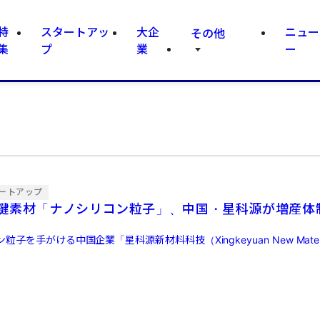
特
スタートアッ
大企
ニュー
その他
集
プ
業
ー
ートアップ
鍵素材「ナノシリコン粒子」、中国・星科源が増産体
を手がける中国企業「星科源新材料科技（Xingkeyuan New Materials