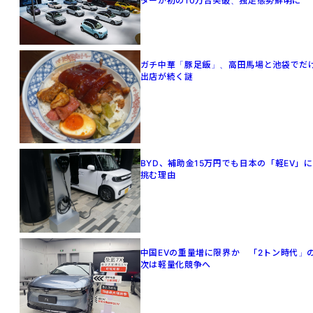
ターが初の10万台突破、独走態勢鮮明に
ガチ中華「豚足飯」、高田馬場と池袋でだ
出店が続く謎
BYD、補助金15万円でも日本の「軽EV」に
挑む理由
中国EVの重量増に限界か 「2トン時代」
次は軽量化競争へ