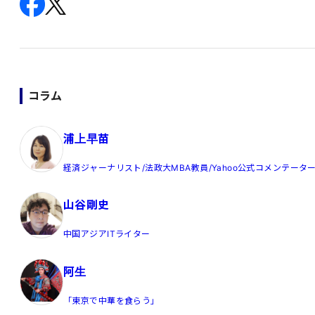
コラム
浦上早苗
経済ジャーナリスト/法政大MBA教員/Yahoo公式コメンテータ
山谷剛史
中国アジアITライター
阿生
「東京で中華を食らう」