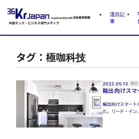
注目記
事
タグ：極咖科技
2022.05.13
短信
輸出向けスマ
輸出向けスマート
た。リード・イン..