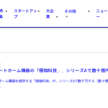
特
スタートアッ
大企
ニュー
その他
集
プ
業
ー
ートホーム機器の「極咖科技」、シリーズAで数十億
ホーム機器を提供する「極咖科技」が、シリーズAで数千万ドル（数十
.