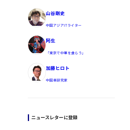
員/Yahoo公式コメンテーター
山谷剛史
中国アジアITライター
阿生
「東京で中華を食らう」
加藤ヒロト
中国車研究家
ニュースレターに登録