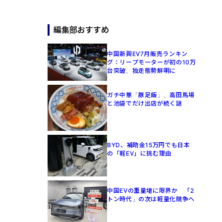
編集部おすすめ
中国新興EV7月販売ランキン
グ：リープモーターが初の10万
台突破、独走態勢鮮明に
ガチ中華「豚足飯」、高田馬場
と池袋でだけ出店が続く謎
BYD、補助金15万円でも日本
の「軽EV」に挑む理由
中国EVの重量増に限界か 「2
トン時代」の次は軽量化競争へ