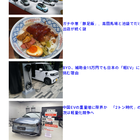
ガチ中華「豚足飯」、高田馬場と池袋でだ
出店が続く謎
BYD、補助金15万円でも日本の「軽EV」に
挑む理由
中国EVの重量増に限界か 「2トン時代」
次は軽量化競争へ