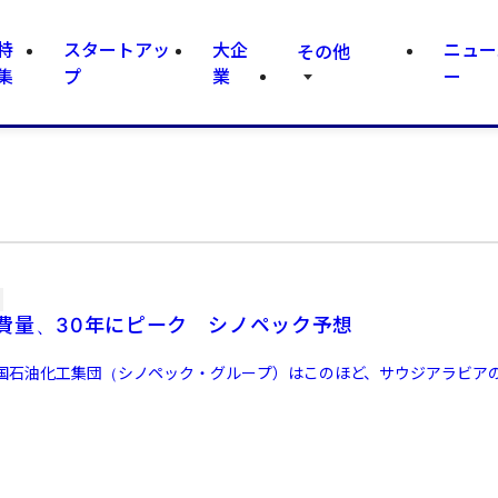
特
スタートアッ
大企
ニュー
その他
集
プ
業
ー
費量、30年にピーク シノペック予想
国石油化工集団（シノペック・グループ）はこのほど、サウジアラビア