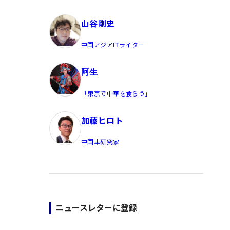
員/Yahoo公式コメンテーター
山谷剛史
中国アジアITライター
阿生
「東京で中華を食らう」
加藤ヒロト
中国車研究家
ニュースレターに登録