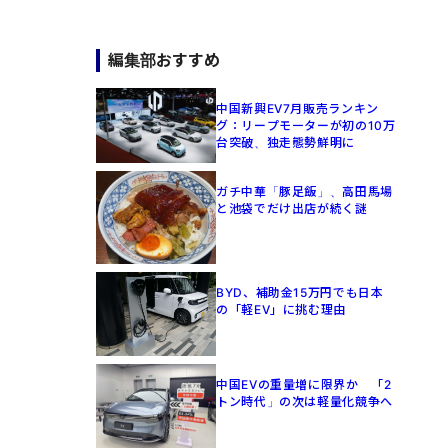
編集部おすすめ
中国新興EV7月販売ランキン
グ：リープモーターが初の10万
台突破、独走態勢鮮明に
ガチ中華「豚足飯」、高田馬場
と池袋でだけ出店が続く謎
BYD、補助金15万円でも日本
の「軽EV」に挑む理由
中国EVの重量増に限界か 「2
トン時代」の次は軽量化競争へ