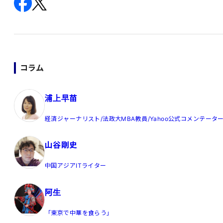
コラム
浦上早苗
経済ジャーナリスト/法政大MBA教員/Yahoo公式コメンテータ
山谷剛史
中国アジアITライター
阿生
「東京で中華を食らう」