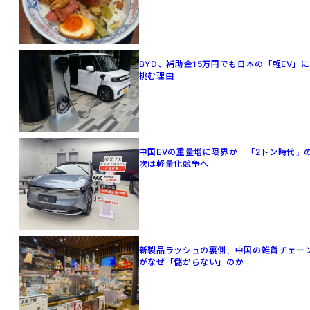
BYD、補助金15万円でも日本の「軽EV」に
挑む理由
中国EVの重量増に限界か 「2トン時代」
次は軽量化競争へ
新製品ラッシュの裏側、中国の雑貨チェー
がなぜ「儲からない」のか