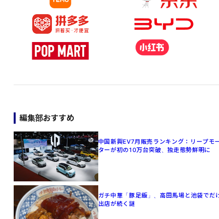
編集部おすすめ
中国新興EV7月販売ランキング：リープモ
ターが初の10万台突破、独走態勢鮮明に
ガチ中華「豚足飯」、高田馬場と池袋でだ
出店が続く謎