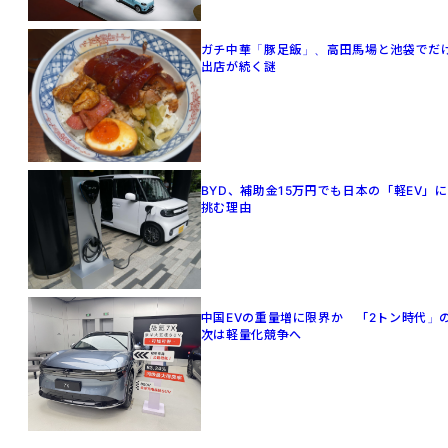
ガチ中華「豚足飯」、高田馬場と池袋でだ
出店が続く謎
BYD、補助金15万円でも日本の「軽EV」に
挑む理由
中国EVの重量増に限界か 「2トン時代」
次は軽量化競争へ