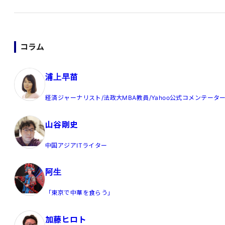
コラム
浦上早苗
経済ジャーナリスト/法政大MBA教員/Yahoo公式コメンテータ
山谷剛史
中国アジアITライター
阿生
「東京で中華を食らう」
加藤ヒロト