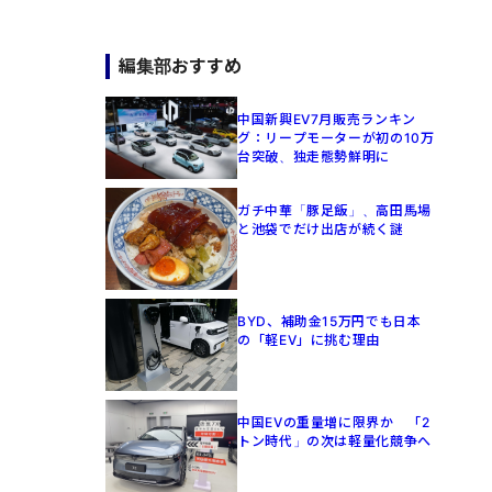
編集部おすすめ
中国新興EV7月販売ランキン
グ：リープモーターが初の10万
台突破、独走態勢鮮明に
ガチ中華「豚足飯」、高田馬場
と池袋でだけ出店が続く謎
BYD、補助金15万円でも日本
の「軽EV」に挑む理由
中国EVの重量増に限界か 「2
トン時代」の次は軽量化競争へ