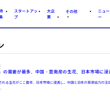
特
スタートアッ
大企
ニュー
その他
集
プ
業
ー
ン
」の需要が最多。中国・雲南産の生花、日本市場に
される生花がここ数年、日本市場に浸透し、中国と日本の貿易協力の注
.