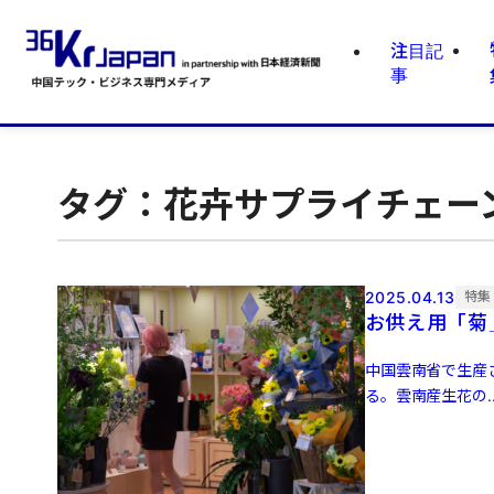
注目記
事
タグ：花卉サプライチェー
2025.04.13
特集
お供え用「菊
中国雲南省で生産
る。雲南産生花の..