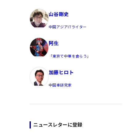
員/Yahoo公式コメンテーター
山谷剛史
中国アジアITライター
阿生
「東京で中華を食らう」
加藤ヒロト
中国車研究家
ニュースレターに登録